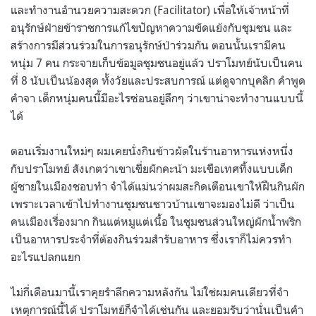
และทำงานอำนวยความสะดวก (Facilitator) เพื่อให้เจ้าหน้าที่
อนุรักษ์ฝ่ายข้าราชการแก้ไขปัญหาความขัดแย้งกับชุมชน และ
สร้างการมีส่วนร่วมในการอนุรักษ์ป่าร่วมกัน ตอนนั้นเรามีคน
หนุ่ม 7 คน กระจายเก็บข้อมูลชุมชนอยู่แล้ว ปราโมทย์นับเป็นคน
ที่ 8 นับเป็นน้องสุด ทั้งวัยและประสบการณ์ แต่ดูจากบุคลิก คำพูด
คำจา เด็กหนุ่มคนนี้มีอะไรซ่อนอยู่ลึกๆ ว่าเขาน่าจะทำงานแบบนี้
ได้
ตอนเริ่มงานใหม่ๆ ผมเคยนั่งกินข้าวผัดในร้านอาหารแห่งหนึ่ง
กับปราโมทย์ สังเกตว่าเขาเขี่ยผักคะน้า มะเขือเทศทิ้งแบบเด็ก
ผู้ชายในเมืองชอบทำ จำได้แม่นว่าผมสะกิดเตือนเขาให้ฝืนกินผัก
เพราะเวลาเข้าไปทำงานชุมชนชาวบ้านเขาจะมองไม่ดี ว่าเป็น
คนเมืองเรื่องมาก กินแต่หมูแต่เนื้อ ในชุมชนส่วนใหญ่ผักน้ำพริก
เป็นอาหารประจำที่ต้องกินร่วมสำรับอาหาร ซึ่งเราก็ไม่ควรทำ
อะไรแปลกแยก
ไม่กี่เดือนมานี้เราคุยรำลึกความหลังกัน ไม่ใช่ผมคนเดียวที่จำ
เหตุการณ์นี้ได้ ปราโมทย์ก็จำได้เช่นกัน และยอมรับว่านั่นเป็นคำ