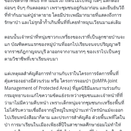
ของเขตรักษาพันธ์ ที่ห้ามแผ้วถางต้นไม้ใบหญ้าใดๆ แต่ก็ต้อง
ผ่อนๆ จับๆ กันตลอดมา เพราะชุมชนอยู่กันมาก่อน และยืนยันวิถี
ที่ทำกันมาแต่ปู่ย่าตายาย โดยมีประเพณีมากมายที่แสดงถึงการ
รักษาป่า และไม่รุกล้ำก้ำเกินพื้นที่ที่เคยทำหมุนเวียนมาแต่เดิม
ตอนนั้นเจ้าหน้าที่หนุ่มชาวกะเหรี่ยงของเราที่เป็นลูกชายบ้านจะ
แก บัณฑิตคนแรกของหมู่บ้านที่ออกไปเรียนจนจบปริญญาตรี
จากราชภัฎกาญจนบุรี ลาออกจากงานยากๆ ของเราไปเป็นครู
ตามวิชาชีพที่เขาเรียนจบมา
แต่เหตุผลสำคัญคือการทำงานกับเราในโครงการจัดการพื้นที่
คุ้มครองอย่างมีส่วนร่วม หรือ โครงการจอมป่า (JoMPA-Joint
Management of Protected Area) ที่มูลนิธิมีแผนงานร่วมกับ
กรมอุทยานจะแก้ไขความขัดแย้งระหว่างชุมชนและเจ้าหน้าที่ที่
ว่ามาไม่มีความคืบหน้า เพราะเด็กหนุ่มจากชุมชนกะเหรี่ยงพื้นที่
ไม่ได้รับความเชื่อถือจากผู้ใหญ่ในหมู่บ้านเท่าไหร่นักแม้จะออก
ไปเรียนหนังสือมาก็ตาม และประการสำคัญคือ ด้วยพื้นเพที่โตใน
ป่า การมาเรียนในเมืองเพียงสี่ปีในสาขาพลศึกษาย่อมไม่ทำให้