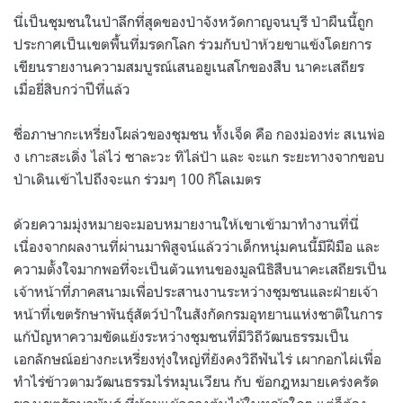
นี่เป็นชุมชนในป่าลึกที่สุดของป่าจังหวัดกาญจนบุรี ป่าผืนนี้ถูก
ประกาศเป็นเขตพื้นที่มรดกโลก ร่วมกับป่าห้วยขาแข้งโดยการ
เขียนรายงานความสมบูรณ์เสนอยูเนสโกของสืบ นาคะเสถียร
เมื่อยี่สิบกว่าปีที่แล้ว
ชื่อภาษากะเหรี่ยงโผล่วของชุมชน ทั้งเจ็ด คือ กองม่องท่ะ สเนพ่อ
ง เกาะสะเดิ่ง ไล่ไว่ ซาละวะ ทิไล่ป้า และ จะแก ระยะทางจากขอบ
ป่าเดินเข้าไปถึงจะแก ร่วมๆ 100 กิโลเมตร
ด้วยความมุ่งหมายจะมอบหมายงานให้เขาเข้ามาทำงานที่นี่
เนื่องจากผลงานที่ผ่านมาพิสูจน์แล้วว่าเด็กหนุ่มคนนี้มีฝีมือ และ
ความตั้งใจมากพอที่จะเป็นตัวแทนของมูลนิธิสืบนาคะเสถียรเป็น
เจ้าหน้าที่ภาคสนามเพื่อประสานงานระหว่างชุมชนและฝ่ายเจ้า
หน้าที่เขตรักษาพันธุ์สัตว์ป่าในสังกัดกรมอุทยานแห่งชาติในการ
แก้ปัญหาความขัดแย้งระหว่างชุมชนที่มีวิถีวัฒนธรรมเป็น
เอกลักษณ์อย่างกะเหรี่ยงทุ่งใหญ่ที่ยังคงวิถีฟันไร่ เผากอกไผ่เพื่อ
ทำไร่ข้าวตามวัฒนธรรมไร่หมุนเวียน กับ ข้อกฎหมายเคร่งครัด