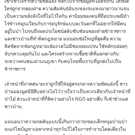
เขาเข้าใจรากความขัดแย้ง ที่ลึกไปจากข้อมูลที่ไม่ตรงกัน ใครผิด
ใครถูกจากสองฝ่าย ความสัมพันธ์อันระหองระแหงมายาวนานจน
เป็นความหลังฝังใจที่ไม่ไว้ใจกัน ค่านิยมของคนที่ถือประเพณีทำ
ไร่ข้าวหมุนเวียนกับการอนุรักษ์แบบตะวันตกที่ไม่อยากให้มีคน
อยู่ในป่า ไปจนถึงผลประโยชน์สลับซับซ้อนของฝ่ายข้าราชการ
และชาวบ้านที่ทำผิดกฎหมาย แน่นอนข้อใหญ่ที่สุดคือ ความ
ติดขัดจากข้อกฎหมายเข้มงวดไม่มีช่องผ่อนปรน ใช้หลักปล่อยๆ
จับๆควบคุมกันไป และโครงสร้างทางเชื้อชาติที่แตกต่างกับ
ระหว่างคนชนเผ่าบนภูเขา กับคนไทยพื้นราบที่ถูกส่งไปเป็น
ข้าราชการ
เจ้าหน้าที่ภาคสนามเราถูกใช้ให้อยู่ตรงกลางความขัดแย้งนี้ ชาว
บ้านมองมูลนิธิสืบอย่างไม่ไว้วางใจว่าเป็นพวกเดียวกับเจ้าหน้าที่
ป่าไม้ ส่วนเจ้าหน้าที่ก็คิดว่าอย่างไร NGO อย่างสืบ ก็เข้าข้างแต่
ชาวบ้าน
แน่นอนว่าความกดดันแบบนี้เกินกว่าภาระของเด็กหนุ่มบ้านป่า
จะแก้ไขปัญหาเฉพาะหน้าทุกวันวี่ได้ในการทำงานโดดเดี่ยวใน