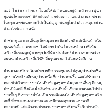
ผมจำได้ว่าเราฝากปราโมทย์ให้พักกินนอนอยู่บ้านป้าชบา ผู้นำ
ชุมชนโดยธรรมชาติที่คลับคล้ายคลับคลาว่าเคยทำงานราชการ
ในกรุงเทพก่อนอพยพไปเป็นปัญญาชนอยู่ในป่าด้วยเหตุผลส่วน
ตัวอะไรสักอย่างหนึ่ง
ป้าชบาดูแล และเอ็นดูเด็กหนุ่มจากเมืองด้วยดี แต่เพื่อนบ้านใน
ชุมชนก็เอื้ออาทรต่อเขาไม่น้อยกว่ากัน ในวงเหล้าขาวที่เป็น
เครื่องดื่มของลูกผู้ชายทุกวัยที่นั่น ปราโมทย์ผ่าประสบการณ์วง
สนทนาผ่านเครื่องดื่มไร้สีกลิ่นรุนแรงมาได้โดยสวัสดิภาพ
ผ่านมาสองปีปราโมทย์ขยายกิจกรรมชุมชนไปสู่หมู่บ้านประชิด
อุทยานไทรโยคอีกหมู่บ้านหนึ่ง ชื่อ บ้านหาดงิ้ว และได้รับมอบ
หมายให้เริ่มขยายงานไปเก็บข้อมูลชุมชนในอุทยานอื่นๆ คือ หมู่
บ้านปิล็อคคี่ ซึ่งต้องนั่งเรือข้ามอ่างเก็บน้ำเขื่อนเขาแหลมไปทำ
งานทั้งๆ ที่เขาว่ายน้ำไม่เป็น รวมถึงลองไปเก็บข้อมูลชุมชนเวีย
คะดี้ ที่ชายแดนพม่าทางตอนเหนือของอุทยานแห่งชาติ
ทองผาภูมิ แต่แล้วงานประสานงานชุมชนที่หาดงิ้วกับหัวหน้า