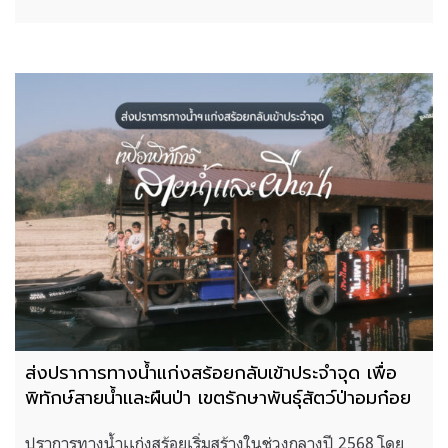
ส่งปราการทางน้ำแก่งสร้อยกลับเข้าประจำจุด เพื่อ
พิทักษ์สายน้ำเเละผืนป่า เขตรักษาพันธุ์สัตว์ป่าอมก๋อย
ปราการทางน้ำเเก่งสร้อยเริ่มสร้างในช่วงกลางปี 2568 โดย