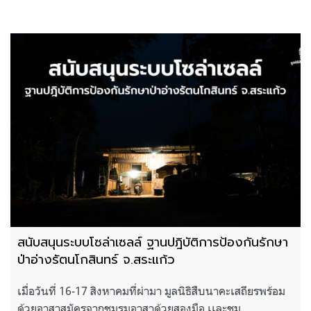
สนับสนุนระบบโซล่าเซลล์ ฐานปฎิบัติการป้องกันรักษา
ป่าอ่างรัตนโกสินทร์ จ.สระแก้ว
เมื่อวันที่ 16-17 สิงหาคมที่ผ่ามา มูลนิธิสืบนาคะเสถียรพร้อม
ด้วยอาสาสมัครจากชมรมอาสาด้วยสองมือ เเละชม …