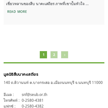
เชี่ยวหลานของสืบ นาคะเสถียร ภาพที่เขาปั้มหัวใจ …
หนังสือ – สืบ นาคะเสถียร (ตำนานนักสู้เพื่อผืนป่า)
READ MORE
แนะแนว
1
2
เรื่อง
มูลนิธิสืบนาคะเสถียร
140 ถ.ติวานนท์ ต.บางกระสอ อ.เมืองนนทบุรี จ.นนทบุรี 11000
อีเมล :
snf@seub.or.th
โทรศัพท์ :
0-2580-4381
แฟกซ์ :
0-2580-4382