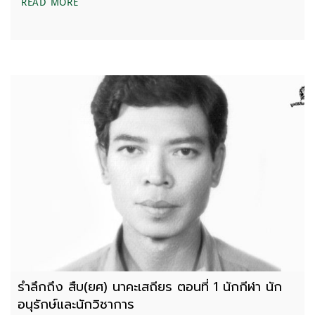
รำลึกถึง สืบ(ยศ) นาคะเสถียร ตอนที่ 2 ทุ่งใหญ่ ห้วยขา
READ MORE
รำลึกถึง สืบ(ยศ) นาคะเสถียร ตอนที่ 1 นักกีฬา นัก
อนุรักษ์และนักวิชาการ