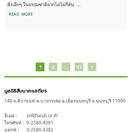
สิ่งเล็กๆ ในธรรมชาติจากไผ่ไม่กี่ต้น …
ไผ่หนึ่งกอ จุดเริ่มต้นของเศรษฐกิจชุมชนในแนวเชื่อมต
READ MORE
แนะแนว
1
2
…
42
เรื่อง
มูลนิธิสืบนาคะเสถียร
140 ถ.ติวานนท์ ต.บางกระสอ อ.เมืองนนทบุรี จ.นนทบุรี 11000
อีเมล :
snf@seub.or.th
โทรศัพท์ :
0-2580-4381
แฟกซ์ :
0-2580-4382