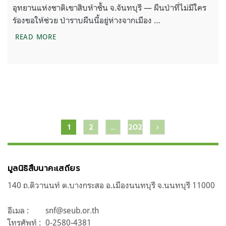
อุทยานแห่งชาติเขาสิบห้าชั้น จ.จันทบุรี — ผืนป่าที่ไม่มีใคร
ร้องขอให้ช่วย ป่าราบผืนนี้อยู่ห่างจากเมือง …
บ้านที่เจ้าของพูดไม่ได้ – คลองวังโตนด
READ MORE
แนะแนว
1
2
…
202
เรื่อง
มูลนิธิสืบนาคะเสถียร
140 ถ.ติวานนท์ ต.บางกระสอ อ.เมืองนนทบุรี จ.นนทบุรี 11000
อีเมล :
snf@seub.or.th
โทรศัพท์ :
0-2580-4381