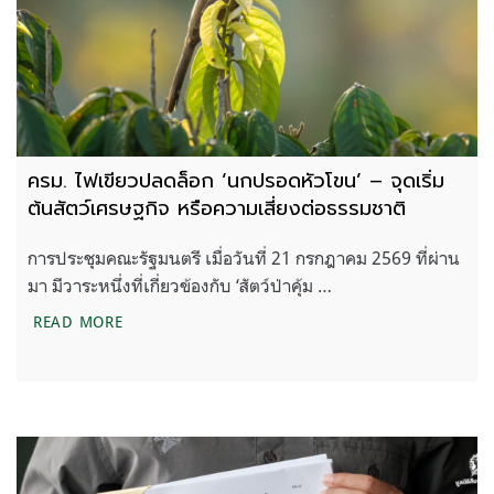
ครม. ไฟเขียวปลดล็อก ‘นกปรอดหัวโขน’ – จุดเริ่ม
ต้นสัตว์เศรษฐกิจ หรือความเสี่ยงต่อธรรมชาติ
การประชุมคณะรัฐมนตรี เมื่อวันที่ 21 กรกฎาคม 2569 ที่ผ่าน
มา มีวาระหนึ่งที่เกี่ยวข้องกับ ‘สัตว์ป่าคุ้ม …
ครม. ไฟเขียวปลดล็อก ‘นกปรอดหัวโขน’ – จุดเริ่มต้นส
READ MORE