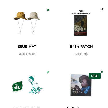
SEUB HAT
34th PATCH
490.00
฿
59.00
฿
SALE!