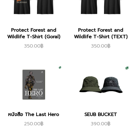
Protect Forest and
Protect Forest and
Wildlife T-Shirt (Goral)
Wildlife T-Shirt (TEXT)
350.00
฿
350.00
฿
หนังสือ The Last Hero
SEUB BUCKET
250.00
฿
390.00
฿