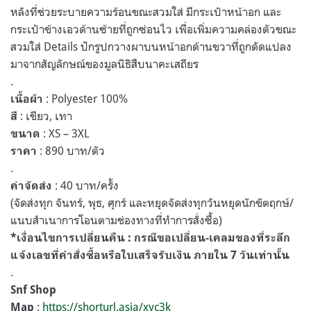
หลังที่ช่วยระบายความร้อนขณะสวมใส่ มีกระเป๋าหน้าอก และ
กระเป๋าข้างเอวด้านซ้ายที่ถูกซ่อนไว เพื่อเพิ่มความคล่องตัวขณะ
สวมใส่ Details ปักรูปกวางผาบนหน้าอกด้านขวาที่ถูกดัดแปลง
มาจากสัญลักษณ์ของมูลนิธิสืบนาคะเสถียร
.
: Polyester 100%
เนื้อผ้า
: เขียว, เทา
สี
: XS – 3XL
ขนาด
: 890 บาท/ตัว
ราคา
.
: 40 บาท/ครั้ง
ค่าจัดส่ง
(จัดส่งทุก จันทร์, พุธ, ศุกร์ และหยุดจัดส่งทุกวันหยุดนักขัตฤกษ์/
แนบสำเนาการโอนตามช่องทางที่ทำการสั่งซื้อ)
*เงื่อนไขการเปลี่ยนคืน : กรณีขอเปลี่ยน-เคลมของที่ระลึก
แจ้งเลขที่คำสั่งซื้อหรือใบเสร็จรับเงิน ภายใน 7 วันเท่านั้น
.
Snf Shop
:
https://shorturl.asia/xyc3k
Map