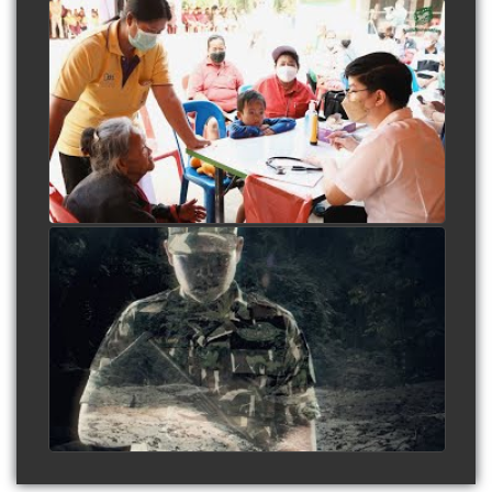
หน่วยแพทย์เคลื่อนที่ฯ สภากาชาดไทย เพื่อผู้
พิทักษ์ป่า เเละชุมชนรอบป่า
watch video
คนเฝ้าป่า - วงนั่งเล่น (Official MV) รำลึก
30 ปี สืบ นาคะเสถียร
watch video