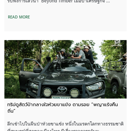
รับฟังการเสวนา “Beyond Timber เมื่อป่าเศรษฐกิจ …
READ MORE
ทริปดูสัตว์ป่ากลางใจห้วยขาแข้ง ตามรอย “พญาแร้งคืน
ถิ่น”
ลึกเข้าไปในผืนป่าห้วยขาแข้ง หนึ่งในมรดกโลกทางธรรมชาติ
ที่สมบูรณ์ที่สุดของเมืองไทย มีเรื่องราวการกลับม …