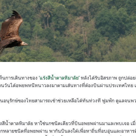
ได้เห็นการเดินทางของ
‘แร้งสีน้ำตาลหิมาลัย’
หลังได้รับอิสรภาพ ถูกปล่อย
งผ่านวันได้อพยพหนีหนาวลงมาตามเส้นทางที่ต้องบินผ่านประเทศไทย
ยงานอนุรักษ์ของไทยสามารถเข้าช่วยเหลือได้ทันท่วงที ฟูมฟัก ดูแลจ
สีน้ำตาลหิมาลัย หาใช่นกชนิดเดียวที่บินอพยพผ่านมาและพบเจอ เมื
อีกหลายชนิดที่อพยพผ่าน พากันบินลงใต้เพื่อหาถิ่นที่อบอุ่นและอาหารอ