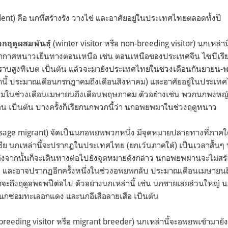
ent) คือ นกที่สร้างรัง วางไข่ และอาศัยอยู่ในประเทศไทยตลอดทั้งปี
(winter visitor หรือ non-breeding visitor) นกเหล่านี
ฤดูผสมพันธุ์
อากาศหนาวเย็นทางตอนเหนือ เช่น ตอนเหนือของประเทศจีน ไซบีเรีย เ
ี่ราบสูงทิเบต เป็นต้น แล้วจะมายังประเทศไทยในช่วงเดือนกันยายน-
ว่านี้ ประมาณเดือนกรกฎาคมถึงเดือนสิงหาคม) และอาศัยอยู่ในประเ
นเดิมในช่วงเดือนเมษายนถึงเดือนพฤษภาคม ตัวอย่างเช่น พวกนกพงหญ้
 เป็นต้น บางครั้งก็เรียกนกพวกนี้ว่า นกอพยพมาในช่วงฤดูหนาว
sage migrant) จัดเป็นนกอพยพพวกหนึ่ง มีจุดหมายปลายทางที่ภาค
เซีย นกเหล่านี้จะปรากฏในประเทศไทย (ยกเว้นภาคใต้) เป็นเวลาสั้น
ังจากนั้นก็จะเดินทางต่อไปยังจุดหมายดังกล่าว นกอพยพผ่านจะไม่สร้
 และอาจปรากฏอีกครั้งหนึ่งในช่วงอพยพกลับ ประมาณเดือนเมษายน
จะถึงฤดูอพยพปีต่อไป ตัวอย่างนกเหล่านี้ เช่น นกชายเลยส่วนใหญ่ น
นกซ่อมทะเลอกแดง และนกอีเสือลายเสือ เป็นต้น
breeding visitor หรือ migrant breeder) นกเหล่านี้จะอพยพเข้ามาย