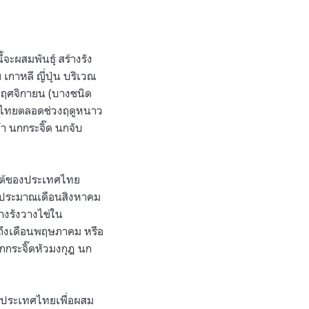
้จะผสมพันธุ์ สร้างรัง
กาหลี ญี่ปุ่น บริเวณ
พฤศจิกายน (บางชนิด
ทศไทยตลอดช่วงฤดูหนาว
า นกกระจิ๊ด นกจับ
ใต้ของประเทศไทย
ๆ ประมาณเดือนสิงหาคม
างรังวางไข่ใน
ถึงเดือนพฤษภาคม หรือ
กกระจิ๊ดหัวมงกุฎ นก
ังประเทศไทยเพื่อผสม