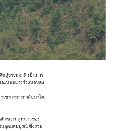
คืนสู่ธรรมชาติ เป็นการ
 และหมดแรงร่วงหล่นลง
นพวกเขาสามารถกลับมาโผ
่อถึงช่วงฤดูหนาวของ
ันอุดมสมบูรณ์ ซึ่งรวม