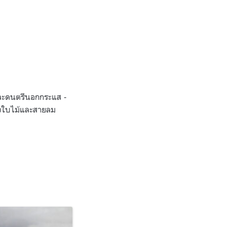
มและดนตรีนอกกระแส -
องใบไม้และสายลม