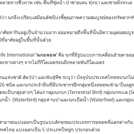
หลายทางชีวภาพ เช่น พื้นที่ชุ่มน้ำ ป่าชายเลน ทุ่งนา และชายฝั่งทะเล
ได้ว่า นกจึงเปรียบเสมือนดัชนีบ่งชี้คุณภาพความสมบูรณ์ของทรัพยาก
ศัยหากินอยู่เป็นจำนวนมาก ย่อมหมายถึงพื้นที่นั้นมีความอุดมสมบูรณ์
่อาศัยอยู่ในพื้นที่นั้นด้วย
fe International
คือ นกที่มีรูปแบบการเคลื่อนย้ายตามฤด
‘นกอพยพ’
ะยะทางต่างๆ จากไม่กี่กิโลเมตรจนถึงหลายพันกิโลเมตร
แห่งชาติ สัตว์ป่า และพันธุ์พืช ระบุว่า ปัจจุบันประเทศไทยพบนกไม่
 ชนิด และนกประจำถิ่นที่มีประชากรอีกกลุ่มหนึ่งอพยพเข้ามาในฤด
เป็นกลุ่มต่างๆ ได้แก่ กลุ่มนกบก (Terrestrial Bird) กลุ่มนกทะเล (S
มนกน้ำ (Waterbird) กลุ่มห่านป่าและนกเป็ดน้ำ (Waterfowl) และกลุ่มน
ยังสามารถแบ่งออกเป็นรูปแบบลักษรณะประเภทการอพยพที่แตกต่างกัน
เทศไทย แบ่งออกเป็น 5 ประเภทใหญ่ๆ ประกอบด้วย