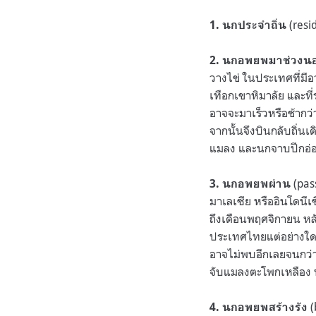
(resid
1. นกประจำถิ่น
2. นกอพยพมาช่วงนอก
วางไข่ ในประเทศที่มี
เทือกเขาหิมาลัย และท
อาจจะมาเร็วหรือช้าก
จากนั้นจึงบินกลับถิ่
แมลง และนกจาบปีกอ่อน
(pas
3. นกอพยพผ่าน
มาเลเซีย หรืออินโดนี
ถึงเดือนพฤศจิกายน หล
ประเทศไทยแต่อย่างใด
อาจไม่พบอีกเลยจนกว่า
จับแมลงตะโพกเหลือง 
(
4. นกอพยพสร้างรัง