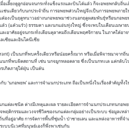
มื่อเลี้ยงดูลูกอ่อนจนกระทั่งแข็งแรงและบินได้แล้ว ก็จะอพยพกลับถิ่นเด
้อนเช่นเดียวกับนกประจำถิ่น การอพยพส่วนใหญ่จึงเป็นการอพยพภายใ
็นต้องเป็นฤดูหนาวอย่างนกอพยพมาช่วงนอกฤดูผสมพันธุ์หรือนกอพยพผ
วแล้ว (แต้วแร้ว) ธรรมดา และนกแอ่นทุ่งใหญ่ ซึ่งจะพบในเดือนเมษา
 และอาศัยอยู่จนกระทั่งเดือนตุลาคมถึงเดือนพฤศจิกายน ในภาคใต้อาจ
เลเซียและอินโดนีเซีย
ant) เป็นนกที่พบครั้งเดียวหรือน้อยครั้งมาก หรือเมื่อพิจารณาจากถิ
นกที่พบผิดสถานที่ เช่น นกจมูกหลอดลาย ซึ่งเป็นนกทะเล แต่กลับไป
กิดภายุใต้ฝุ่น เป็นต้น
วกับ ‘นกอพยพ’ และการจำแนกประเภท ถือเป็นหนึ่งในเรื่องสำคัญทั้งใน
นกแต่ละชนิด ต่างมีเหตุและผล รายละเอียดการจำแนกประเภทนกอพ
จพฤติกรรมและวงจรชีวิตของนกแต่ละกลุ่มอย่างเป็นระบบ ข้อมูลเหล่าน
่นที่อยู่อาศัย การจัดการพื้นที่ชุ่มน้ำ ป่าชายเลน และแหล่งอาหารที่จ
ระบบนิเวศที่มนุษย์เองก็พึ่งพาเช่นกัน