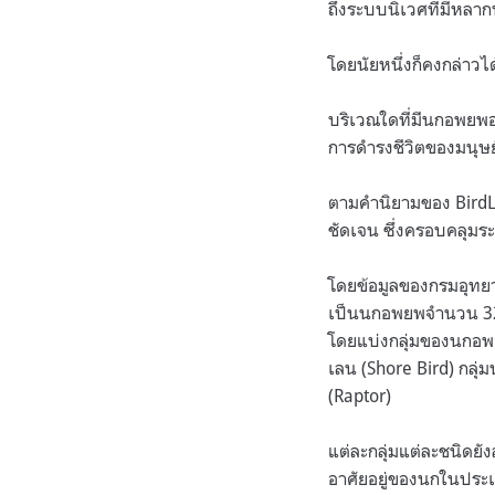
ถึงระบบนิเวศที่มีหลาก
โดยนัยหนึ่งก็คงกล่าว
บริเวณใดที่มีนกอพยพอา
การดำรงชีวิตของมนุษย์ที
ตามคำนิยามของ BirdLi
ชัดเจน ซึ่งครอบคลุมร
โดยข้อมูลของกรมอุทยาน
เป็นนกอพยพจำนวน 326
โดยแบ่งกลุ่มของนกอพยพ
เลน (Shore Bird) กลุ่
(Raptor)
แต่ละกลุ่มแต่ละชนิด
อาศัยอยู่ของนกในประ