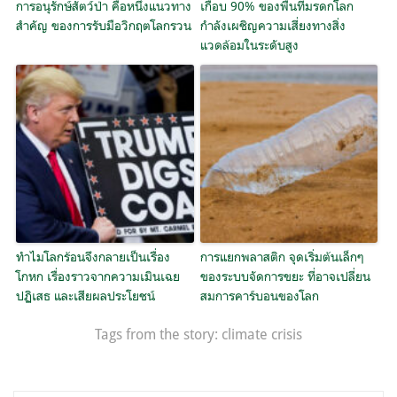
การอนุรักษ์สัตว์ป่า คือหนึ่งแนวทาง
เกือบ 90% ของพื้นที่มรดกโลก
สำคัญ ของการรับมือวิกฤตโลกรวน
กำลังเผชิญความเสี่ยงทางสิ่ง
แวดล้อมในระดับสูง
ทำไมโลกร้อนจึงกลายเป็นเรื่อง
การแยกพลาสติก จุดเริ่มต้นเล็กๆ
โกหก เรื่องราวจากความเมินเฉย
ของระบบจัดการขยะ ที่อาจเปลี่ยน
ปฏิเสธ และเสียผลประโยชน์
สมการคาร์บอนของโลก
Tags from the story:
climate crisis