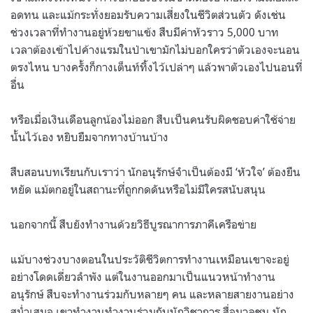
อดทน และแม้กระทั่งยอมรับความเสี่ยงในชีวิตส่วนตัว ดังเช่น
ช่วงเวลาที่ทำงานอยู่ห้วยขาแข้ง สืบมีค่าหัวราว 5,000 บาท
เวลาต้องเข้าไปค้างแรมในป่าเขามักไม่บอกใครว่าตัวเองจะนอน
ตรงไหน บางครั้งก็กางเต็นท์ทิ้งไว้เปล่าๆ แล้วพาตัวเองไปนอนที่
อื่น
หรือเมื่อเงินเดือนลูกน้องไม่ออก สืบเป็นคนรับผิดชอบค่าใช้จ่าย
นั้นไว้เอง หยิบยืมจากทางบ้านบ้าง
สืบสอนบทเรียนกับเราว่า นักอนุรักษ์จำเป็นต้องมี ‘หัวใจ’ ต้องยืน
หยัด แม้ตกอยู่ในสถานะที่ถูกกดดันหรือไม่มีใครสนับสนุน
นอกจากนี้ สืบยังทำงานด้วยวิธีบูรณาการภาคีเครือข่าย
แม้บางช่วงบางตอนในประวัติชีวิตการทำงานเหมือนเขาจะอยู่
อย่างโดดเดี่ยวลำพัง แต่ในงานออกมาเป็นแนวหน้าทำงาน
อนุรักษ์ สืบจะทำงานร่วมกับหลายๆ คน และหลายสายงานอย่าง
สม่ำเสมอ เขาทำงานทำงานร่วมกับนักวิชาการ สื่อมวลชน นัก