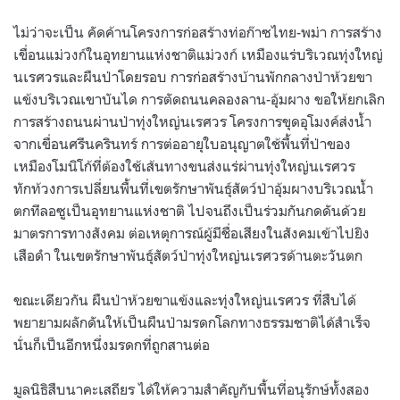
ไม่ว่าจะเป็น คัดค้านโครงการก่อสร้างท่อก๊าซไทย-พม่า การสร้าง
เขื่อนแม่วงก์ในอุทยานแห่งชาติแม่วงก์ เหมืองแร่บริเวณทุ่งใหญ่
นเรศวรและผืนป่าโดยรอบ การก่อสร้างบ้านพักกลางป่าห้วยขา
แข้งบริเวณเขาบันได การตัดถนนคลองลาน-อุ้มผาง ขอให้ยกเลิก
การสร้างถนนผ่านป่าทุ่งใหญ่นเรศวร โครงการขุดอุโมงค์ส่งน้ำ
จากเขื่อนศรีนครินทร์ การต่ออายุใบอนุญาตใช้พื้นที่ป่าของ
เหมืองโมนิโก้ที่ต้องใช้เส้นทางขนส่งแร่ผ่านทุ่งใหญ่นเรศวร
ทักท้วงการเปลี่ยนพื้นที่เขตรักษาพันธุ์สัตว์ป่าอุ้มผางบริเวณน้ำ
ตกทีลอซูเป็นอุทยานแห่งชาติ ไปจนถึงเป็นร่วมกันกดดันด้วย
มาตรการทางสังคม ต่อเหตุการณ์ผู้มีชื่อเสียงในสังคมเข้าไปยิง
เสือดำ ในเขตรักษาพันธุ์สัตว์ป่าทุ่งใหญ่นเรศวรด้านตะวันตก
ขณะเดียวกัน ผืนป่าห้วยขาแข้งและทุ่งใหญ่นเรศวร ที่สืบได้
พยายามผลักดันให้เป็นผืนป่ามรดกโลกทางธรรมชาติได้สำเร็จ
นั่นก็เป็นอีกหนึ่งมรดกที่ถูกสานต่อ
มูลนิธิสืบนาคะเสถียร ได้ให้ความสำคัญกับพื้นที่อนุรักษ์ทั้งสอง