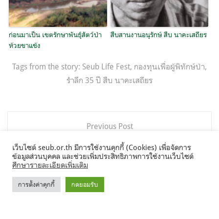
ก่อนมาเป็น เขตรักษาพันธุ์สัตว์ป่า
สืบสานงานอนุรักษ์ สืบ นาคะเสถียร
ห้วยขาแข้ง
Tags from the story:
Seub Life Fest
,
กองทุนเพื่อผู้พิทักษ์ป่า
,
รำลึก 35 ปี สืบ นาคะเสถียร
แนะแนว
Previous Post
เรื่อง
ประมวลภาพ รำลึก 35 ปี สืบ นาคะเสถียร : พิธีวางพวงหรีด
เว็บไซต์ seub.or.th มีการใช้งานคุกกี้ (Cookies) เพื่อจัดการ
หน้ารูปปั้นสืบนาคะเสถียร
ข้อมูลส่วนบุคคล และช่วยเพิ่มประสิทธิภาพการใช้งานเว็บไซต์
ศึกษารายละเอียดเพิ่มเติม
Next Post
การตั้งค่าคุกกี้
กดยอมรับ
35 ปี การจากไปของวีรบุรุษที่ชื่อว่า ‘สืบ นาคะเสถียร’ ไม่สูญ
เปล่า