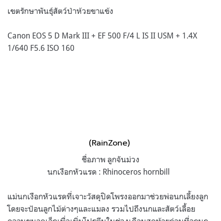
เขตรักษาพันธุ์สัตว์ป่าห้วยขาแข้ง
Canon EOS 5 D Mark III + EF 500 F/4 L IS II USM + 1.4X
1/640 F5.6 ISO 160
(RainZone)
ชื่อภาพ ลูกจันม่วง
นกเงือกหัวแรด : Rhinoceros hornbill
แม่นกเงือกหัวแรดที่เจาะวัสดุปิดโพรงออกมาช่วยพ่อนกเลี้ยงลูก
โดยจะป้อนลูกไม้ต่างๆและแมลง รวมไปถึงนกและสัตว์เลื้อย
คลานขนาดเล็กเพื่อเพิ่มโปรตีนในช่วงเดือนสุดท้ายก่อนที่ลูกนก