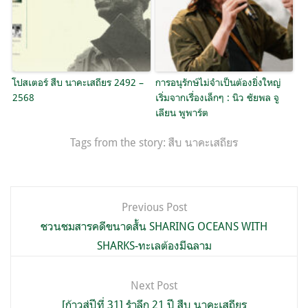
โปสเตอร์ สืบ นาคะเสถียร 2492 –
การอนุรักษ์ไม่จำเป็นต้องยิ่งใหญ่
2568
เริ่มจากเรื่องเล็กๆ : นิว ชัยพล จู
เลียน พูพาร์ต
Tags from the story:
สืบ นาคะเสถียร
แนะแนว
Previous Post
เรื่อง
ชวนชมสารคดีขนาดสั้น SHARING OCEANS WITH
SHARKS-ทะเลต้องมีฉลาม
Next Post
[ก้าวสู่ปีที่ 31] รำลึก 21 ปี สืบ นาคะเสถียร