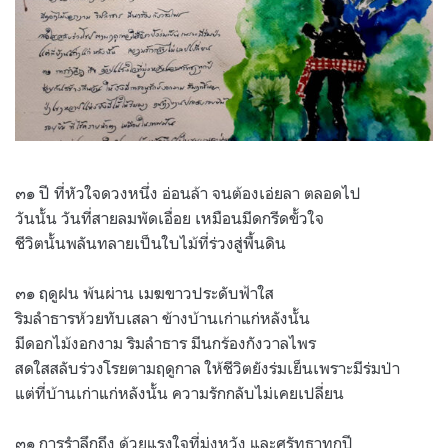
๓๑ ปี ที่หัวใจดวงหนึ่ง อ่อนล้า จนต้องเอ่ยลา ตลอดไป
วันนั้น วันที่สายลมพัดเอื่อย เหมือนมีดกรีดขั้วใจ
ชีวิตนั้นพลันทลายเป็นใบไม้ที่ร่วงสู่พื้นดิน
๓๑ ฤดูฝน พ้นผ่าน เมฆขาวประดับฟ้าใส
ริมลำธารห้วยทับเสลา ข้างบ้านเก่าแก่หลังนั้น
มีดอกไม้งอกงาม ริมลำธาร มีนกร้องกังวาลไพร
สดใสสลับร่วงโรยตามฤดูกาล ให้ชีวิตยังร่มเย็นเพราะมีร่มป่า
แต่ที่บ้านเก่าแก่หลังนั้น ความรักกลับไม่เคยเปลี่ยน
๓๑ การรำลึกถึง ด้วยแรงใจที่มุ่งหวัง และศรัทธาทุกปี