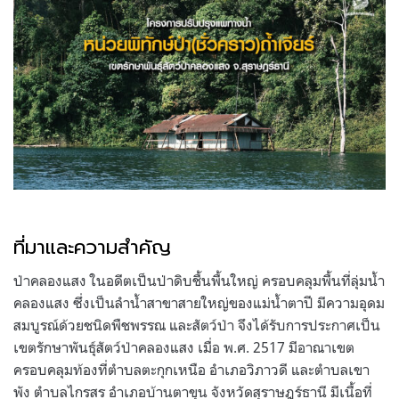
ที่มาและความสำคัญ
ป่าคลองแสง ในอดีตเป็นป่าดิบชื้นพื้นใหญ่ ครอบคลุมพื้นที่ลุ่มน้ำ
คลองแสง ซึ่งเป็นลำน้ำสาขาสายใหญ่ของแม่น้ำตาปี มีความอุดม
สมบูรณ์ด้วยชนิดพืชพรรณ และสัตว์ป่า จึงได้รับการประกาศเป็น
เขตรักษาพันธุ์สัตว์ป่าคลองแสง เมื่อ พ.ศ. 2517 มีอาณาเขต
ครอบคลุมท้องที่ตำบลตะกุกเหนือ อำเภอวิภาวดี และตำบลเขา
พัง ตำบลไกรสร อำเภอบ้านตาขุน จังหวัดสุราษฎร์ธานี มีเนื้อที่