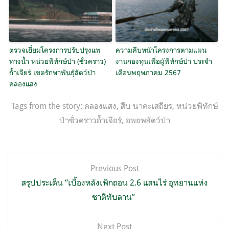
ตรวจเยี่ยมโครงการปรับปรุงแพ
ความคืบหน้าโครงการตามแผน
ทางน้ำ หน่วยพิทักษ์ป่า (ชั่วคราว)
งานกองทุนเพื่อผู้พิทักษ์ป่า ประจำ
ถ้ำเจียร์ เขตรักษาพันธุ์สัตว์ป่า
เดือนพฤษภาคม 2567
คลองแสง
Tags from the story:
คลองแสง
,
สืบ นาคะเสถียร
,
หน่วยพิทักษ์
ป่าชั่วคราวถ้ำเจียร์
,
อพยพสัตว์ป่า
แนะแนว
Previous Post
เรื่อง
สรุปประเด็น “เบื้องหลังเพิกถอน 2.6 แสนไร่ อุทยานแห่ง
ชาติทับลาน”
Next Post