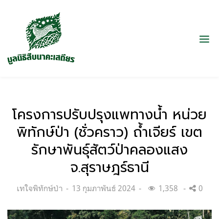
โครงการปรับปรุงแพทางน้ำ หน่วย
พิทักษ์ป่า (ชั่วคราว) ถ้ำเจียร์ เขต
รักษาพันธุ์สัตว์ป่าคลองแสง
จ.สุราษฎร์ธานี
Categories:
Posted
เทใจพิทักษ์ป่า
13 กุมภาพันธ์ 2024
1,358
0
on