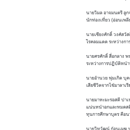
นายวิมล อาจมนตรี ลูกจ
นักท่องเที่ยว (อ่อนเพ
นายเชียงศักดิ์ วงศ์สว
โรคลมแดด ระหว่างการป
นายศรศักดิ์ สื่อกลาง พ
ระหว่างการปฏิบัติหน้
นายอำนวย พุ่มเกิด บุ
เสียชีวิตจากไข้มาลาเ
นายมาหะมะรอสตี ปาเน๊
แน่นหน้าอกและหมดสติ
ทุนการศึกษาบุตร คือน
นายวิทวัฒน์ ก้อนเมฆ 