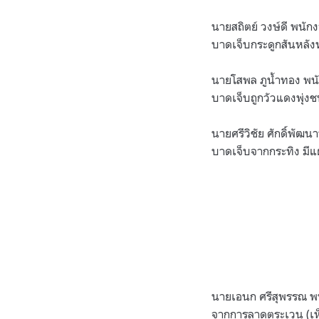
นายสถิตย์ วงษ์ดี พนัก
บาดเจ็บกระดูกสันหลังห
นายโสพล ภูน้ำทอง พนั
บาดเจ็บถูกวัวแดงพุ่งช
นายศรีวิชัย ศักดิ์พัฒ
บาดเจ็บจากกระทิง มีแ
นายเอนก ศรีสุพรรณ พน
จากการลาดตระเวน (เห็