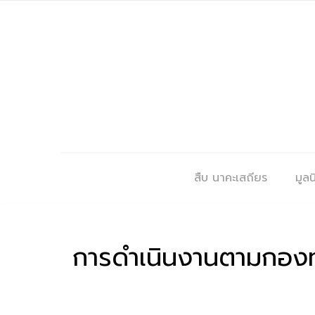
สืบ นาคะเสถียร
มูลนิ
การดำเนินงานตามกองทุน