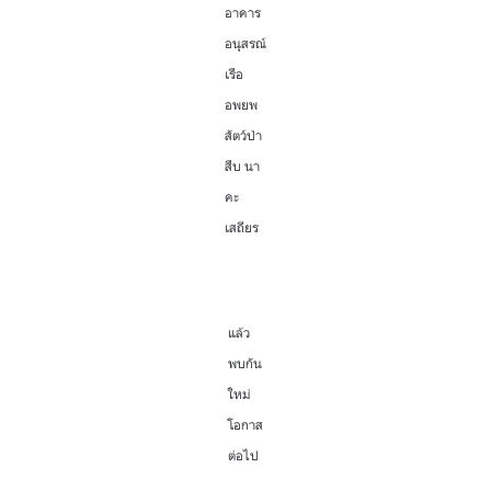
อาคาร
อนุสรณ์
เรือ
อพยพ
สัตว์ป่า
สืบ นา
คะ
เสถียร
แล้ว
พบกัน
ใหม่
โอกาส
ต่อไป