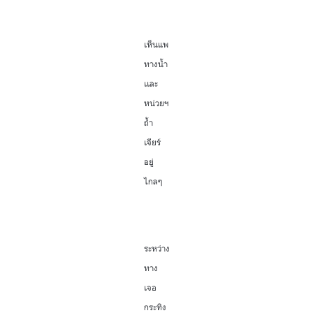
เห็นแพ
ทางน้ำ
เเละ
หน่วยฯ
ถ้ำ
เจียร์
อยู่
ไกลๆ
ระหว่าง
ทาง
เจอ
กระทิง