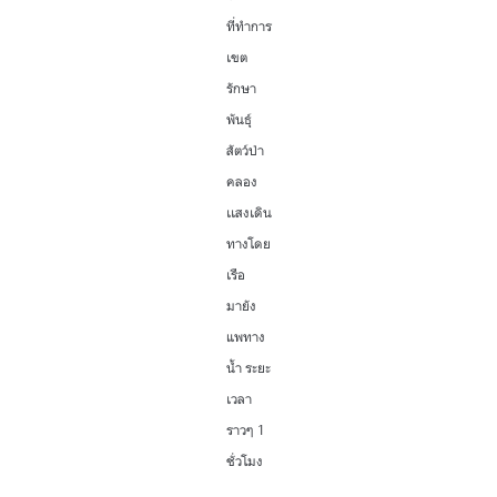
ที่ทำการ
เขต
รักษา
พันธุ์
สัตว์ป่า
คลอง
เเสงเดิน
ทางโดย
เรือ
มายัง
แพทาง
น้ำ ระยะ
เวลา
ราวๆ 1
ชั่วโมง