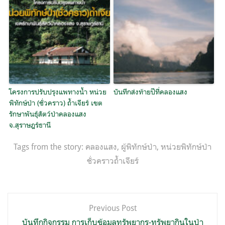
โครงการปรับปรุงแพทางน้ำ หน่วย
บันทึกส่งท้ายปีที่คลองแสง
พิทักษ์ป่า (ชั่วคราว) ถ้ำเจียร์ เขต
รักษาพันธุ์สัตว์ป่าคลองแสง
จ.สุราษฎร์ธานี
Tags from the story:
คลองแสง
,
ผู้พิทักษ์ป่า
,
หน่วยพิทักษ์ป่า
ชั่วคราวถ้ำเจียร์
แนะแนว
Previous Post
เรื่อง
บันทึกกิจกรรม การเก็บข้อมูลทรัพยากร-ทรัพยากินในป่า