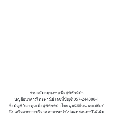
ร่วมสนับสนุนงานเพื่อผู้พิทักษ์ป่า
บัญชีธนาคารไทยพาณิย์ เลขที่บัญชี 057-244388-1
ชื่อบัญชี ‘กองทุนเพื่อผู้พิทักษ์ป่า โดย มูลนิธิสืบนาคะเสถียร’
(ใบเสร็จจากการบริจาค สามารถนำไปลดหย่อนภาษีได้เต็ม