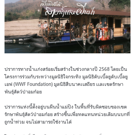
ปราการทางน้ำเเก่งสร้อยเริ่มสร้างในช่วงกลางปี 2568 โดยเป็น
โครงการร่วมกับระหว่างมูลนิธิใจกระทิง มูลนิธิดับเบิ้ลยูดับเบิ้ลยู
เอฟ (WWF Foundation) มูลนิธิสืบนาคะเสถียร เเละเขตรักษา
พันธุ์สัตว์ป่าอมก๋อย
ปราการแห่งนี้ตั้งอยู่บนผืนน้ำแม่ปิง ในพื้นที่รับผิดชอบของเขต
รักษาพันธุ์สัตว์ป่าอมก๋อย สร้างขึ้นเพื่อทดแทนหน่วยเดิมบนบกที่
ถูกน้ำท่วม จนไม่สามารถใช้งานได้