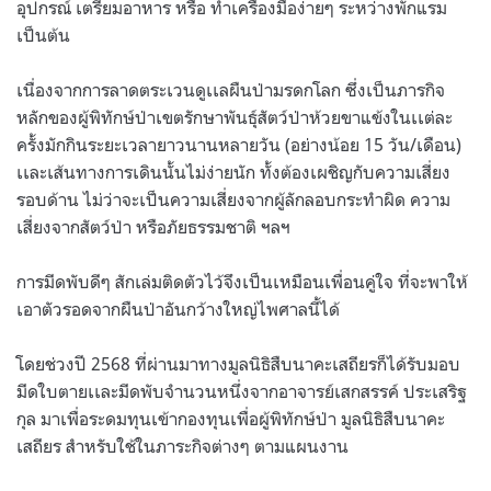
อุปกรณ์ เตรียมอาหาร หรือ ทำเครื่องมือง่ายๆ ระหว่างพักแรม
เป็นต้น
เนื่องจากการลาดตระเวนดูเเลผืนป่ามรดกโลก ซึ่งเป็นภารกิจ
หลักของผู้พิทักษ์ป่าเขตรักษาพันธุ์สัตว์ป่าห้วยขาแข้งในเเต่ละ
ครั้งมักกินระยะเวลายาวนานหลายวัน (อย่างน้อย 15 วัน/เดือน)
เเละเส้นทางการเดินนั้นไม่ง่ายนัก ทั้งต้องเผชิญกับความเสี่ยง
รอบด้าน ไม่ว่าจะเป็นความเสี่ยงจากผู้ลักลอบกระทำผิด ความ
เสี่ยงจากสัตว์ป่า หรือภัยธรรมชาติ ฯลฯ
การมีดพับดีๆ สักเล่มติดตัวไว้จึงเป็นเหมือนเพื่อนคู่ใจ ที่จะพาให้
เอาตัวรอดจากผืนป่าอันกว้างใหญ่ไพศาลนี้ได้
โดยช่วงปี 2568 ที่ผ่านมาทางมูลนิธิสืบนาคะเสถียรก็ได้รับมอบ
มีดใบตายเเละมีดพับจำนวนหนึ่งจากอาจารย์เสกสรรค์ ประเสริฐ
กุล มาเพื่อระดมทุนเข้ากองทุนเพื่อผู้พิทักษ์ป่า มูลนิธิสืบนาคะ
เสถียร สำหรับใช้ในภาระกิจต่างๆ ตามแผนงาน