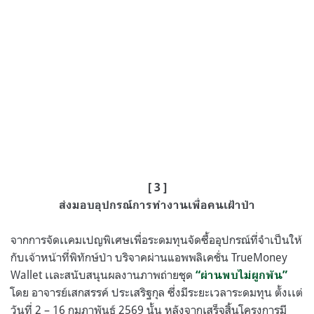
[ 3 ]
ส่งมอบอุปกรณ์การทำงานเพื่อคนเฝ้าป่า
จากการจัดเเคมเปญพิเศษเพื่อระดมทุนจัดซื้ออุปกรณ์ที่จำเป็นให้
กับเจ้าหน้าที่พิทักษ์ป่า บริจาคผ่านแอพพลิเคชั่น TrueMoney
Wallet เเละสนับสนุนผลงานภาพถ่ายชุด
“ผ่านพบไม่ผูกพัน”
โดย อาจารย์เสกสรรค์ ประเสริฐกุล ซึ่งมีระยะเวลาระดมทุน ตั้งเเต่
วันที่ 2 – 16 กุมภาพันธ์ 2569 นั้น หลังจากเสร็จสิ้นโครงการมี