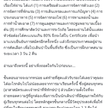
เรื่องให้ผ่าน ได้เเก่ (1) การเตรียมตัวเเละการจัดการตัวเอง (2)
การจัดการที่พักแรม (3) การเดินเทรลเเละการเเก้ปัญหา (4) การ
ประกอบอาหาร (5) การจัดการกองไฟ (6) การหาแหล่งน้ำและ
การทำน้ำสะอาด (7) การดูแลสุขภาพและการปฐมพยาบาลเบื้อง
ต้น (8) การศึกษาสัตว์ป่าและการระวังภัย โดยจะผ่านได้นั้นเเต่ละ
หัวข้อต้องได้คะเเนนเกิน 80% จึงจะได้ใบ Certificate เพื่อนำ
มาเเนบยืนยันการสมัครอีกครั้งหนึ่ง เเล้วจึงรอประกาศผลผู้ผ่าน
การคัดเลือก เพื่อไปเดินป่าในพื้นที่จริง ซึ่งเป็นการฝึกภาคสนาม
ระยะเวลา 3 วัน 2 คืน
อ่านมาถึงตรงนี้ อย่าเพิ่งถอดใจกันไปก่อนนะ…
ขั้นตอนอาจจะมากหน่อย แต่ท้ายที่สุดเเล้วรับรองได้เลยว่าคุณจะ
ได้อะไรกลับไปไม่น้อยเลยจากการมาเรียนครั้งนี้ ซึ่งผู้สอนทุกคน
(อาสาสมัครเเละเจ้าหน้าที่พิทักษ์ป่า) ล้วนมีความตั้งใจที่จะ
ถ่ายทอดความรู้ที่ถูกต้องเพื่อการเป็นนักเดินป่าที่มีคุณภาพให้กับ
ผู้เรียนทุกคนต่อไป โดยหลักสูตรขั้นกลางนี้มีวัคถุประสงค์เพื่อให้
ผู้ที่สนใจศึกษาธรรมชาติ สามารถเดินป่าระยะไกล 2-3 คืนได้