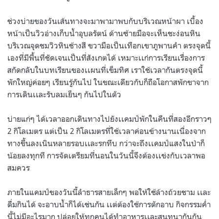
ช่วงบ่ายของวันเส้นทางจะมาพามาพบกับบริเวณหน้าผา เบื้อง
หน้าเป็นวิวอ่างเก็บน้ำอุบลรัตน์ ด้านซ้ายมือจะเห็นชะง่อนหิน
บริเวณจุดชมวิวหินช้างสี ขวามือเป็นเทือกเขาภูพานคำ ตรงจุดนี้
เองที่มีพื้นที่ชัดเจนเป็นที่สังเกตได้ เหมาะเเก่การเรียนเรื่องการ
สกัดกลับในบทเรียนของเเผนที่เข็มทิศ เราใช้เวลากันตรงจุดนี้
พักใหญ่ค่อยๆ เรียนรู้กันไป ในขณะเดียวกับก็ถือโอกาสพักขาจาก
การเดินเเละรับลมเย็นๆ กันไปในตัว
บ่ายแก่ๆ ได้เวลาออกเดินทางไปยังเเคมป์พักในคืนที่สองอีกราวๆ
2 กิโลเมตร แต่เป็น 2 กิโลเมตรที่ใช้เวลาค่อนข้างนานเนื่องจาก
ทางขึ้นลงเนินหลายรอบเเละรกทึบ กว่าจะถึงเเคมป์แสงในป่าก็
น้อยลงทุกที การจัดเตรียมที่นอนในวันนี้จึงต้องเเข่งกับเวลาพอ
สมควร
ภายในแคมป์ของวันนี้ลำธารสายเล็กๆ พอให้ใช้ล้างถ้วยชาม เเละ
ดื่มกินได้ จะอาบน้ำก็ได้เช่นกัน เเต่ต้องใช้การตักอาบ กิจกรรมค่ำ
นี้ไม่มีอะไรมาก ปล่อยให้ทุกคนได้ทำอาหารเเละสนทนากันกัน