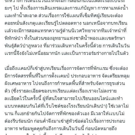
ระหว่างการเดินในวันเเรกจะมีการสอนกันในเเต่ละเรื่องเป็นระ
ยะๆ ไป ทั้งเรื่องการเดินเทรลเเละการเเก้ปัญหา การหาแหล่งน้ำ
เเละทำน้ำสะอาด ส่วนเรื่องการใช้เเผนที่เข็มทิศผู้เรียนจะต้อง
คอยหมั่นสังเกตุเเละเรียนรู้ไปตลอดทาง นอกเหนือจากบทเรียน
เเล้วจะมีการสอดแทรกความรู้ด้านนิเวศวิทยาจากทีมเจ้าหน้าที่
พิทักษ์ป่า ทั้งในส่วนของอุทยานแห่งชาติน้ำพองเเละเขตรักษา
พันธุ์สัตว์ป่าภูหลวง ที่มาร่วมเดินทางในครั้งนี้ด้วย การเดินในวัน
เเรกนี้จึงยังไม่เหนื่อยมากนัก เเละเป็นการวอร์มร่างกายไปในตัว
เมื่อถึงเเคมป์ก็เข้าสู่บทเรียนเรื่องการจัดการที่พักเเรม ซึ่งจะต้อง
มีการจัดสรรพื้นที่ในการตั้งเเคมป์ ประกอบอาหาร จัดเตรียมหลุม
ฝังเศษอาหาร ไปจนถึงการกำหนดพื้นที่สำหรับจัดการธุระส่วน
ตัว (ซึ่งรายละเอียดของบทเรียนเเต่ละเรื่องเราจะไม่ลงราย
ละเอียดไว้ในครั้งนี้ ผู้ที่สนใจสามารถไปเรียนออนไลน์เเละทำ
แบบทดสอบกันได้ที่เว็บไซต์ของโรงเรียนนักเดินป่า) ใช้เวลาไม่
นาน ก็เเยกย้ายกันไปจัดการที่พักของตัวเอง มีเวลาให้เเบบไม่
ต้องรีบร้อนนัก ก่อนค่ำจึงมาเข้าสู่หัวข้อต่อไปเรื่องการประกอบ
อาหาร พร้อมพูดคุยกันถึงการเดินในวันนี้ ก่อนนัดหมายถึง