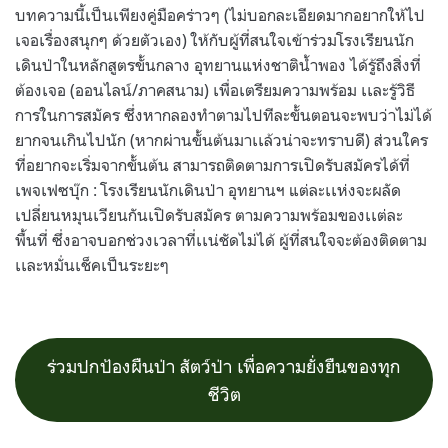
บทความนี้เป็นเพียงคู่มือคร่าวๆ (ไม่บอกละเอียดมากอยากให้ไป
เจอเรื่องสนุกๆ ด้วยตัวเอง) ให้กับผู้ที่สนใจเข้าร่วมโรงเรียนนัก
เดินป่าในหลักสูตรขั้นกลาง อุทยานแห่งชาติน้ำพอง ได้รู้ถึงสิ่งที่
ต้องเจอ (ออนไลน์/ภาคสนาม) เพื่อเตรียมความพร้อม เเละรู้วิธี
การในการสมัคร ซึ่งหากลองทำตามไปทีละขั้นตอนจะพบว่าไม่ได้
ยากจนเกินไปนัก (หากผ่านขั้นต้นมาเเล้วน่าจะทราบดี) ส่วนใคร
ที่อยากจะเริ่มจากขั้นต้น สามารถติดตามการเปิดรับสมัครได้ที่
เพจเฟซบุ๊ก : โรงเรียนนักเดินป่า อุทยานฯ แต่ละเเห่งจะผลัด
เปลี่ยนหมุนเวียนกันเปิดรับสมัคร ตามความพร้อมของเเต่ละ
พื้นที่ ซึ่งอาจบอกช่วงเวลาที่เเน่ชัดไม่ได้ ผู้ที่สนใจจะต้องติดตาม
เเละหมั่นเช็คเป็นระยะๆ
ร่วมปกป้องผืนป่า สัตว์ป่า เพื่อความยั่งยืนของทุก
ชีวิต