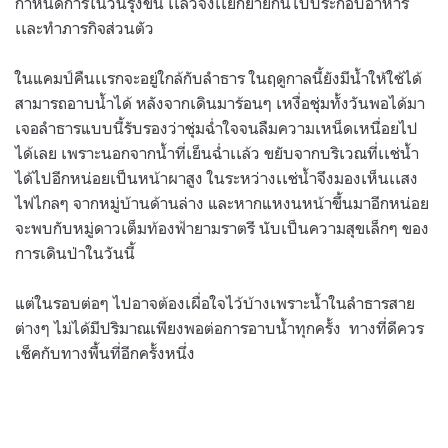
กำหนดการในวันรุ่งขึ้น เเล้วจึงเเยกย้ายกันไปประกอบอาหาร
เเละทำภารกิจส่วนตัว
ในแคมป์คืนเเรกจะอยู่ใกล้กับลำธาร ในฤดูกาลนี้ยังมีน้ำให้ใช้ได้
สามารถอาบน้ำได้ หลังจากเดินมาร้อนๆ เหงื่อชุ่มทั้งวันพอได้มา
เจอลำธารแบบนี้รับรองว่าชุ่มฉ่ำใจจนลืมความเหน็ดเหนื่อยไป
ได้เลย เพราะนอกจากน้ำที่เย็นฉ่ำเเล้ว ขยับจากบริเวณที่เเช่น้ำ
ได้ไปอีกหน่อยเป็นหน้าผาสูง ในระหว่างเเช่น้ำจึงมองเห็นเเสง
ไฟไกลๆ จากหมู่บ้านด้านล่าง และหากแหงนหน้าขึ้นมาอีกหน่อย
จะพบกับหมู่ดาวเต็มท้องฟ้ายามราตรี นับเป็นความสุขเล็กๆ ของ
การเดินป่าในวันนี้
แต่ในรอบต่อๆ ไปอาจต้องเผื่อใจไว้บ้างเพราะน้ำในลำธารสาย
ต่างๆ ไม่ได้มีปริมาณเพียงพอต่อการอาบน้ำทุกครั้ง ทางที่ดีควร
เช็คกับทางพื้นที่อีกครั้งหนึ่ง