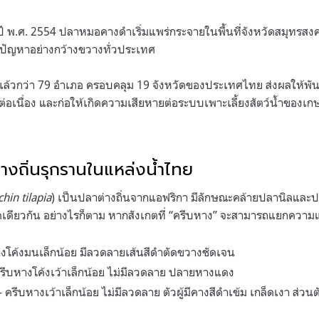
ปี พ.ศ. 2554 ปลาหมอคางดำเริ่มแพร่กระจายในพื้นที่จังหวัดสมุทรส
้างปัญหาอย่างกว้างขวางทั่วประเทศ
ล้วกว่า 79 อำเภอ ครอบคลุม 19 จังหวัดของประเทศไทย ส่งผลให้พันธ
่อเนื่อง และก่อให้เกิดความเสียหายต่อระบบเพาะเลี้ยงสัตว์น้ำขอ
่างถิ่นรุกรานในแหล่งน้ำไทย
hin tilapia
) เป็นปลาต่างถิ่นจากแอฟริกา มีลักษณะคล้ายปลานิลและ
ิดเดียวกัน อย่างไรก็ตาม หากสังเกตที่ “ครีบหาง” จะสามารถแยกความแต
งโค้งมนเล็กน้อย มีลวดลายเส้นสีดำตัดขวางชัดเจน
ีบหางโค้งเว้าเล็กน้อย ไม่มีลวดลาย ปลายหางแดง
ีบหางเว้าเล็กน้อย ไม่มีลวดลาย ตัวผู้มีคางสีดำเข้ม เกล็ดเงา ส่วนตั