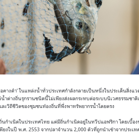
างดำ’ ในแหล่งน้ำทั่วประเทศกำลังกลายเป็นหนึ่งในประเด็นสิ่งแวดล้
สัตว์น้ำต่างถิ่นรุกรานชนิดนี้ไม่เพียงส่งผลกระทบต่อระบบนิเวศธรรมชาติเ
ะวิถีชีวิตของชุมชนท้องถิ่นที่พึ่งพาทรัพยากรน้ำโดยตรง
ิ่นกำเนิดในประเทศไทย แต่มีถิ่นกำเนิดอยู่ในทวีปแอฟริกา โดยเบื้
พียงในปี พ.ศ. 2553 จากปลาจำนวน 2,000 ตัวที่ถูกนำเข้าจากประเท