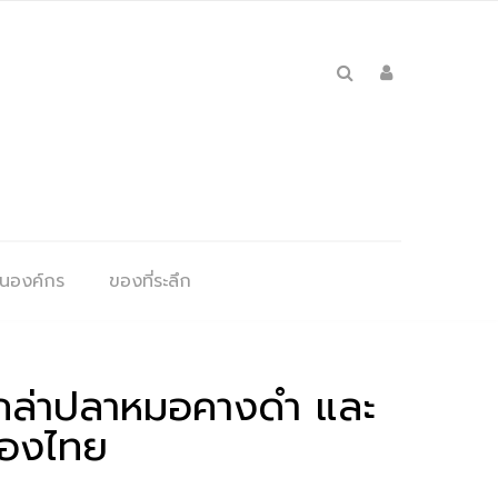
ุนองค์กร
ของที่ระลึก
นักล่าปลาหมอคางดำ และ
องไทย