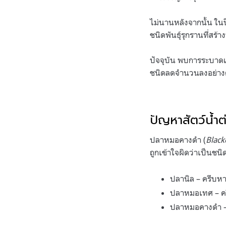
ไม่นานหลังจากนั้น ใน
ชนิดพันธุ์รุกรานที่สร
ปัจจุบัน พบการระบาดแ
ชนิดลดจำนวนลงอย่างต
ปัญหาสัตว์น้ำต
ปลาหมอคางดำ (
Blackc
ถูกเข้าใจผิดว่าเป็นชน
ปลานิล – ครีบหา
ปลาหมอเทศ – คร
ปลาหมอคางดำ – คร