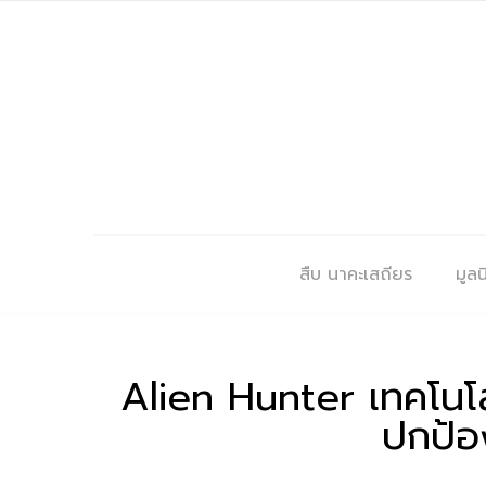
สืบ นาคะเสถียร
มูลนิ
Alien Hunter เทคโนโล
ปกป้