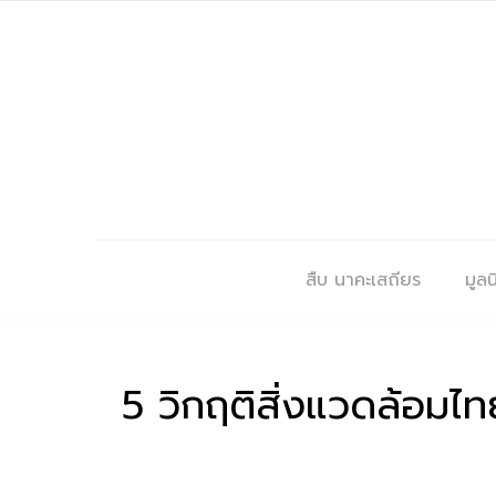
สืบ นาคะเสถียร
มูลนิ
5 วิกฤติสิ่งแวดล้อมไท