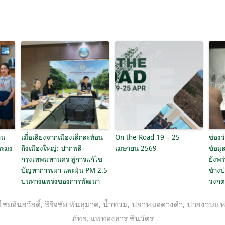
าน
เมื่อเสียงจากเมืองเล็กสะท้อน
On the Road 19 – 25
ช่องว
ระมง
ถึงเมืองใหญ่: ปากพลี-
เมษายน 2569
ข้อมูล
ศ
กรุงเทพมหานคร สู่การแก้ไข
ยังพร
ปัญหาการเผา และฝุ่น PM 2.5
ช้างป
บนทางแพร่งของการพัฒนา
วงกต
ชยอินสวัสดิ์
,
ธีรัจชัย พันธุมาศ
,
น้ำท่วม
,
ปลาหมอคางดำ
,
ป่าสงวนแห่
ภัทร
,
แพทองธาร ชินวัตร