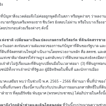
ิง
ใจที่ปัญหาสิ่งแวดล้อมจึงไม่ค่อยถูกพูดถึงในสภา หรือพูดง่ายๆ ว่าผลงา
นายกรัฐมนตรีแพทองธาร ชินวัตร ยังสอบไม่ผ่าน หรือในบางเรื่องอาจ
ดยประกอบด้วยเรื่องต่างๆ ดังนี้
แห่งชาติ เปลี่ยนมาเป็นแปลงเกษตรหรือรีสอร์ต ที่ดินจัดสรรขาย
าคตะวันออก สะท้อนความล้มเหลวของการแก้ปัญหาที่ดินของรัฐบาล และ
ที่ดินที่จัดสรรส่วนใหญ่ดำเนินงานโดยหน่วยงานหลัก คือ สคทช. และสปก
แห่งชาติมาจัดสรรให้ราษฎร แต่กลับพบว่าที่ดินหลายแห่งยังคงมีสภาพป่า
ยเจ้าตัวไม่รู้เรื่องและที่ดินถูกเปลี่ยนมือในเวลาต่อมา (3) ที่ดินถูกฟ
ยชน์มีทั้งจากเจ้าหน้าที่รัฐเอง ผู้มีอิทธิพลในพื้นที่ และนักการเมือง
บนาคะเสถียร พบว่าในช่วงปี พ.ศ. 2565 – 2566 ที่ผ่านมา พื้นที่ป่าข
พื้นที่เกษตร เรื่องนี้คาบเกี่ยวกับประเด็นการออกเอกสารสิทธิ์ในที่
นน้ำลำธาร ที่คุณธีรัจชัย พันธุมาศ (พรรคประชาชน) ได้อภิปรายในครั้งนี้
ที่วันนี้งบประมาณความช่วยเ
ผลมาถึงวิกฤติน้ำท่วมและดินโคลนถล่ม