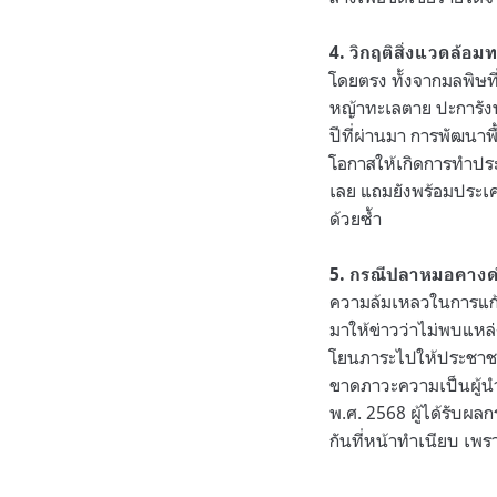
4. วิกฤติสิ่งแวดล้อ
โดยตรง ทั้งจากมลพิษท
หญ้าทะเลตาย ปะการังฟอ
ปีที่ผ่านมา การพัฒนาพื
โอกาสให้เกิดการทำประ
เลย แถมยังพร้อมประเคน
ด้วยซ้ำ
5. กรณีปลาหมอคาง
ความล้มเหลวในการแก
มาให้ข่าวว่าไม่พบแหล่
โยนภาระไปให้ประชาชน
ขาดภาวะความเป็นผู้นำใ
พ.ศ. 2568 ผู้ได้รับ
กันที่หน้าทำเนียบ เ