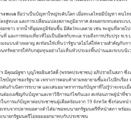
ถือว่าเป็นปัญหาใหญ่ระดับโลก เมื่อทะเลไทยมีปัญหา คนไ
มทางทะเล
ี่ลงสู่ทะเล และการเปลี่ยนแปลงสภาพภูมิอากาศ ส่งผลกระทบต่อระะบ
กขาว จากน้ำที่อุณหภูมิร้อนขึ้น มีสัตว์ทะเลตาย เช่น พะยูนที่ตายไ
้นที่ และการท่องเที่ยวที่ไม่เป็นมิตรกับทะเล รวมถึงการปรับปรุง พ.ร.บ
มงแบบล้างผลาญ สะท้อนให้เห็นว่ารัฐบาลไม่ได้ให้ความสำคัญกับการ
ทรัพยากรให้กับกลุ่มทุนอย่างไม่เห็นหัวประมงพื้นบ้านและระบบนิเวศ
มีคุณณัฐชา บุญไชยอินสวัสดิ์ (พรรคประชาชน) อภิปรายในสภา ซึ่งเ
ดำ
้ไขปัญหาของรัฐบาล เพราะการตอบคำถามพยายามชี้แจงไปอีกเรื่อ
งต้นกำเนิดการระบาด และเสนอมาตราการแก้ปัญหาที่ไม่รู้ว่าจะจบเมื่อ
ต้องเผชิญกับปัญหาและหาวิธีการแก้ไขกันเอง สะท้อนภาพผู้นำที่ข
นการแก้ปัญหาต่อประชาชนผู้เดือดร้อนจาก 19 จังหวัด ซึ่งก่อนหน้านี้
ผลกระทบจากปลาหมอคางดำได้มาขอพบนายกรัฐมนตรีที่หน้าสภา พร้อ
พราะนายกรัฐมนตรีไม่ยอมออกมาพบกับประชาชน