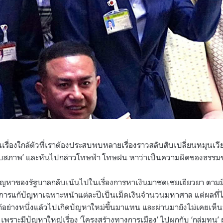
็นเรื่องใกล้ตัวที่เราต้องประสบพบหลายเรื่องราวสลับสับเปลี่ยนหมุนเวี
‘ยอมรับสภาพ’ และหันไปกล่าวโทษฟ้า โทษฝน หาว่าเป็นความผิดของธรร
ปัญหาของรัฐบาลกลับเน้นไปในเรื่องการหาเงินมาชดเชยเยียวยา ตามม
รแก้ปัญหาเฉพาะหน้าแต่ละปีเป็นเม็ดเงินจำนวนมหาศาล แต่ผลที่ได
อย่างหนึ่งแล้วไปเกิดปัญหาใหม่ขึ้นมาแทน และผ่านมายังไม่เคยเห็น
เพราะมีปัญหาใหญ่เรื่อง ‘โครงสร้างทางการเมือง’ ไปผูกกับ ‘กลุ่มทุน’ ผู