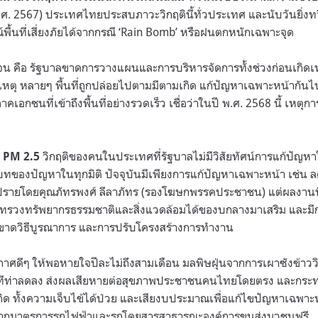
 (พ.ศ. 2567) ประเทศไทยประสบภาวะวิกฤตินี้ทั่วประเทศ และนับวันยิ่ง
ื้นที่เสี่ยงภัยได้จากกรณี ‘Rain Bomb’ หรือฝนตกหนักเฉพาะจุด
เจน คือ รัฐบาลขาดการวางแผนและการบริหารจัดการทั้งช่วงก่อนเกิดเห
เหตุ หลายๆ พื้นที่ถูกปล่อยไปตามมีตามเกิด แก้ปัญหาเฉพาะหน้าก
อกชนที่เข้าถึงพื้นที่อย่างรวดเร็ว เชื่อว่าในปี พ.ศ. 2568 นี้ เหตุ
วิกฤติของคนในประเทศที่รัฐบาลไม่มีวิสัยทัศน์การแก้ปัญหา
ะ PM 2.5
ิบทของปัญหาในทุกมิติ ปัจจุบันมีเพียงการแก้ปัญหาเฉพาะหน้า เช่น ลด
อภิปรายโดยคุณภัทรพงศ์ ลีลาภัทร (รองโฆษกพรรคประชาชน) แต่ผลงานท
่กระทรวงทรัพยากรธรรมชาติและสิ่งแวดล้อมได้ของบกลางมาเสริม แล
ังขาดวิธีบูรณาการ และการปรับโครงสร้างการทำงาน
กาศดีๆ ให้พอหายใจปีละไม่ถึงสามเดือน มลพิษฝุ่นจากการเผาซังข้าววิ
ไม่มีทีท่าลดลง ส่งผลเสียหายต่อสุขภาพประชาชนคนไทยโดยตรง และก
กิด ทั้งความเจ็บไข้ได้ป่วย และเสียงบประมาณเพื่อแก้ไขปัญหาเฉพา
้จากมาตรการรถไฟฟ้าและรถโดยสารสาธารณะองค์การขนส่งมวชนฟรี