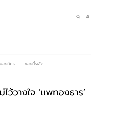
ุนองค์กร
ของที่ระลึก
ไม่ไว้วางใจ ‘แพทองธาร’