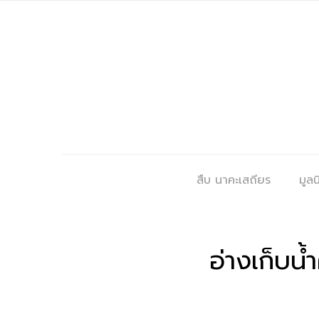
สืบ นาคะเสถียร
มูลนิ
อ่างเก็บน