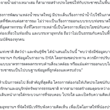
ายน้ำอย่างเหมาะสม ก็สามารถสร้างประโยชน์ให้กับประชาชนในพื้นที
ครงการพัฒนาแหล่งน้ำขนาดใหญ่ มีประเด็นเรื่องการนำน้ำไปใช้ในภ
ข้อมูลที่ชัดเจนต่อสาธารณะ ไม่ว่าจะเป็นเรื่องการออกแบบระบบท่อขนาด
นที่อุตสาหกรรม ทั้งที่โครงการเหล่านี้เป็นโครงการเพื่อประโยชน์กับคนที่
องเที่ยวในท้องถิ่น และบรรเทาอุทกภัย ถือว่าไม่เป็นธรรมกับคนในพื้
มบัติของทุกคน
ห่งชาติ สัตว์ป่า และพันธุ์พืช ได้นำเสนอในวันนี้ “พบว่ายังมีข้อมูลบ
อุทยานฯ กับข้อมูลในรายงาน EHIA โดยกรมชลประทาน ควรมีการปรั
รออกแบบมาตรการลดผลกระทบด้านสิ่งแวดล้อม หรือแม้แต่การออกแบบโ
ะประชาชนเป็นไปบนฐานข้อมูลที่ถูกต้องและครบถ้วน”
นินการต่อไป สิ่งสำคัญที่สุดคือ โครงการต้องก่อให้เกิดประโยชน์กับ
ารรักษาและอนุรักษ์ทรัพยากรธรรมชาติ หากสามารถสร้างสมดุลระหว่
ต้องเดินหน้าภายใต้กระบวนการที่รอบคอบ โปร่งใส และเปิดรับความคิด
กรมอุทยานฯ ที่จัดให้มีเวทีรับฟังความคิดเห็น เพื่อเปิดโอกาสให้พี่น้อง