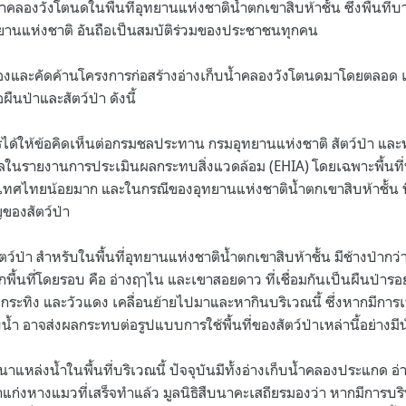
ำคลองวังโตนดในพื้นที่อุทยานแห่งชาติน้ำตกเขาสิบห้าชั้น ซึ่งพื้นที่
ทยานแห่งชาติ อันถือเป็นสมบัติร่วมของประชาชนทุกคน
งและคัดค้านโครงการก่อสร้างอ่างเก็บน้ำคลองวังโตนดมาโดยตลอด เ
นป่าและสัตว์ป่า ดังนี้
ยรได้ให้ข้อคิดเห็นต่อกรมชลประทาน กรมอุทยานแห่งชาติ สัตว์ป่า และพ
อมูลในรายงานการประเมินผลกระทบสิ่งแวดล้อม (EHIA) โดยเฉพาะพื้นที่ป่า
ะเทศไทยน้อยมาก และในกรณีของอุทยานแห่งชาติน้ำตกเขาสิบห้าชั้น พื้
ัญของสัตว์ป่า
ตว์ป่า สำหรับในพื้นที่อุทยานแห่งชาติน้ำตกเขาสิบห้าชั้น มีช้างป่ากว
ากพื้นที่โดยรอบ คือ อ่างฤๅไน และเขาสอยดาว ที่เชื่อมกันเป็นผืนป่ารอยต
 กระทิง และวัวแดง เคลื่อนย้ายไปมาและหากินบริเวณนี้ ซึ่งหากมีการ
น้ำ อาจส่งผลกระทบต่อรูปแบบการใช้พื้นที่ของสัตว์ป่าเหล่านี้อย่างมี
หล่งน้ำในพื้นที่บริเวณนี้ ปัจจุบันมีทั้งอ่างเก็บน้ำคลองประแกด อ
แก่งหางแมวที่เสร็จทำแล้ว มูลนิธิสืบนาคะเสถียรมองว่า หากมีการบริ