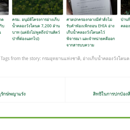
าด
ครม. อนุมัติโครงการอ่างเก็บ
ศาลปกครองกลางมีคำสั่งไม่
บ้านท
กับ
น้ำคลองวังโตนด 7,200 ล้าน
รับคำฟ้องเพิกถอน EHIA อ่าง
คลอง
น
บาท (แต่ยังไม่พูดถึงบ้านสัตว์
เก็บน้ำคลองวังโตนดไว้
ป่าที่ต้องแลกไป)
พิจารณา และจำหน่ายคดีออก
จากสารบบความ
Tags from the story:
กรมอุทยานแห่งชาติ
,
อ่างเก็บน้ำคลองวังโตนด
รักษ์พญาแร้ง
สิทธิในการปกป้อง