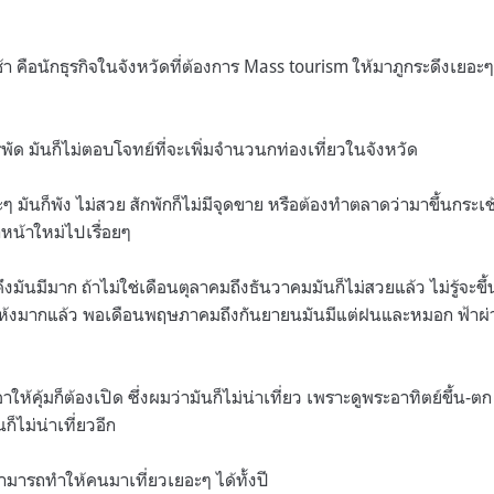
 คือนักธุรกิจในจังหวัดที่ต้องการ Mass tourism ให้มาภูกระดึงเยอะๆ
พัด มันก็ไม่ตอบโจทย์ที่จะเพิ่มจำนวนกท่องเที่ยวในจังหวัด
ๆ มันก็พัง ไม่สวย สักพักก็ไม่มีจุดขาย หรือต้องทำตลาดว่ามาขึ้นกระเช้
าหน้าใหม่ไปเรื่อยๆ
ดึงมันมีมาก ถ้าไม่ใช่เดือนตุลาคมถึงธันวาคมมันก็ไม่สวยแล้ว ไม่รู้จะขึ
ห้งมากแล้ว พอเดือนพฤษภาคมถึงกันยายนมันมีแต่ฝนและหมอก ฟ้าผ่
าให้คุ้มก็ต้องเปิด ซึ่งผมว่ามันก็ไม่น่าเที่ยว เพราะดูพระอาทิตย์ขึ้น-ต
็ไม่น่าเที่ยวอีก
่สามารถทำให้คนมาเที่ยวเยอะๆ ได้ทั้งปี