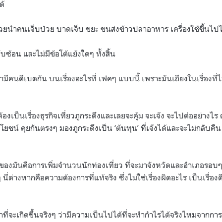
ด้
ยนำคนเจ็บป่วย บาดเจ็บ ขยะ ขนส่งข้าวปลาอาหาร เครื่องใช้ขึ้นไปได
ับซ้อน และไม่มีข้อโต้แย้งใดๆ ทั้งสิ้น
ามีคนดีเบตกัน บนเรื่องอะไรที่ เฟคๆ แบบนี้ เพราะมันเถียงในเรื่องที
รต้องเป็นเรื่องธุรกิจเที่ยวภูกระดึงและเลยจะคุ้ม จะเจ๊ง จะไปต่ออย่า
โยชน์ คุยกันตรงๆ มองภูกระดึงเป็น ‘ต้นทุน’ ที่เจ๊งได้และจะไม่กลับค
องมันคือการเพิ่มจำนวนนักท่องเที่ยว ที่จะมาจังหวัดและอำเภอรอบๆภู
ี่ต่างหากคือความต้องการที่แท้จริง ซึ่งไม่ใช่เรื่องผิดอะไร เป็นเรื่อง
าที่จะเกิดขึ้นจริงๆ ว่ามีความเป็นไปได้ที่จะทำกำไรได้จริงไหมจากการ