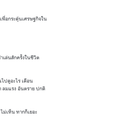
เพื่อกระตุ้นเศรษฐกิจใน
าเล่นสักครั้งในชีวิต
้นไปดูอะไร เดือน
า ลมแรง อันตราย ปกติ
ก ไม่เห็น ทากก็เยอะ