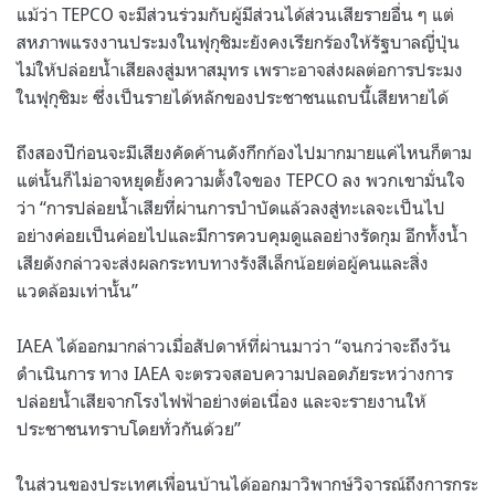
แม้ว่า TEPCO จะมีส่วนร่วมกับผู้มีส่วนได้ส่วนเสียรายอื่น ๆ แต่
สหภาพแรงงานประมงในฟุกุชิมะยังคงเรียกร้องให้รัฐบาลญี่ปุ่น
ไม่ให้ปล่อยน้ำเสียลงสู่มหาสมุทร เพราะอาจส่งผลต่อการประมง
ในฟุกุชิมะ ซึ่งเป็นรายได้หลักของประชาชนแถบนี้เสียหายได้
ถึงสองปีก่อนจะมีเสียงคัดค้านดังกึกก้องไปมากมายแค่ไหนก็ตาม
แต่นั้นก็ไม่อาจหยุดยั้งความตั้งใจของ TEPCO ลง พวกเขามั่นใจ
ว่า “การปล่อยน้ำเสียที่ผ่านการบำบัดแล้วลงสู่ทะเลจะเป็นไป
อย่างค่อยเป็นค่อยไปและมีการควบคุมดูแลอย่างรัดกุม อีกทั้งน้ำ
เสียดังกล่าวจะส่งผลกระทบทางรังสีเล็กน้อยต่อผู้คนและสิ่ง
แวดล้อมเท่านั้น”
IAEA ได้ออกมากล่าวเมื่อสัปดาห์ที่ผ่านมาว่า “จนกว่าจะถึงวัน
ดำเนินการ ทาง IAEA จะตรวจสอบความปลอดภัยระหว่างการ
ปล่อยน้ำเสียจากโรงไฟฟ้าอย่างต่อเนื่อง และจะรายงานให้
ประชาชนทราบโดยทั่วกันด้วย”
ในส่วนของประเทศเพื่อนบ้านได้ออกมาวิพากษ์วิจารณ์ถึงการกระ