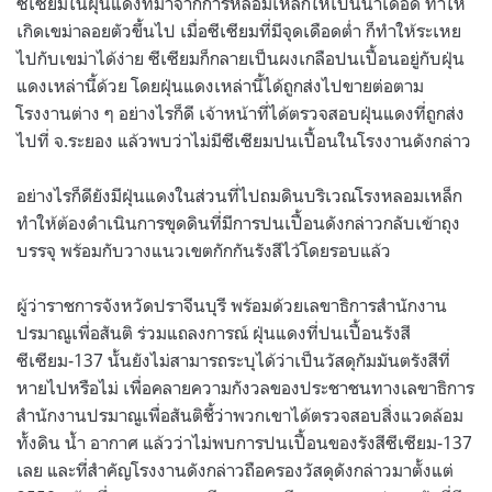
ซีเซียมในฝุ่นแดงที่มาจากการหลอมเหล็กให้เป็นน้ำเดือด ทำให้
เกิดเขม่าลอยตัวขึ้นไป เมื่อซีเซียมที่มีจุดเดือดต่ำ ก็ทำให้ระเหย
ไปกับเขม่าได้ง่าย ซีเซียมก็กลายเป็นผงเกลือปนเปื้อนอยู่กับฝุ่น
แดงเหล่านี้ด้วย โดยฝุ่นแดงเหล่านี้ได้ถูกส่งไปขายต่อตาม
โรงงานต่าง ๆ อย่างไรก็ดี เจ้าหน้าที่ได้ตรวจสอบฝุ่นแดงที่ถูกส่ง
ไปที่ จ.ระยอง แล้วพบว่าไม่มีซีเซียมปนเปื้อนในโรงงานดังกล่าว
อย่างไรก็ดียังมีฝุ่นแดงในส่วนที่ไปถมดินบริเวณโรงหลอมเหล็ก
ทำให้ต้องดำเนินการขุดดินที่มีการปนเปื้อนดังกล่าวกลับเข้าถุง
บรรจุ พร้อมกับวางแนวเขตกักกันรังสีไว้โดยรอบแล้ว
ผู้ว่าราชการจังหวัดปราจีนบุรี พร้อมด้วยเลขาธิการสํานักงาน
ปรมาณูเพื่อสันติ ร่วมแถลงการณ์ ฝุ่นแดงที่ปนเปื้อนรังสี
ซีเซียม-137 นั้นยังไม่สามารถระบุได้ว่าเป็นวัสดุกัมมันตรังสีที่
หายไปหรือไม่ เพื่อคลายความกังวลของประชาชนทางเลขาธิการ
สำนักงานปรมาณูเพื่อสันติชี้ว่าพวกเขาได้ตรวจสอบสิ่งแวดล้อม
ทั้งดิน น้ำ อากาศ แล้วว่าไม่พบการปนเปื้อนของรังสีซีเซียม-137
เลย และที่สำคัญโรงงานดังกล่าวถือครองวัสดุดังกล่าวมาตั้งแต่