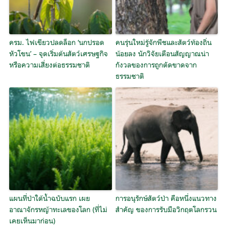
ครม. ไฟเขียวปลดล็อก ‘นกปรอด
คนรุ่นใหม่รู้จักพืชและสัตว์ท้องถิ่น
หัวโขน’ – จุดเริ่มต้นสัตว์เศรษฐกิจ
น้อยลง นักวิจัยเตือนสัญญาณน่า
หรือความเสี่ยงต่อธรรมชาติ
กังวลของการถูกตัดขาดจาก
ธรรมชาติ
แผนที่ป่าใต้น้ำฉบับแรก เผย
การอนุรักษ์สัตว์ป่า คือหนึ่งแนวทาง
อาณาจักรหญ้าทะเลของโลก (ที่ไม่
สำคัญ ของการรับมือวิกฤตโลกรวน
เคยเห็นมาก่อน)