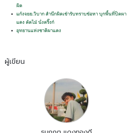
ผิด
แก๊งจยย.วิบาก สำนึกผิดเข้ารับทราบข้อหา บุกพื้นที่ปิดผา
แดง ตัดไม้ นั่งดริ๊งก์
อุทยานแห่งชาติผาแดง
ผู้เขียน
ธนกฤต แดงทองดี