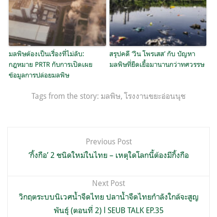
มลพิษต้องเป็นเรื่องที่ไม่ลับ:
สรุปคดี ‘วิน โพรเสส’ กับ ปัญหา
กฎหมาย PRTR กับการเปิดเผย
มลพิษที่ยืดเยื้อมานานกว่าทศวรรษ
ข้อมูลการปล่อยมลพิษ
Tags from the story:
มลพิษ
,
โรงงานขยะอ่อนนุช
แนะแนว
Previous Post
เรื่อง
‘กิ้งกือ’ 2 ชนิดใหม่ในไทย – เหตุใดโลกนี้ต้องมีกิ้งกือ
Next Post
วิกฤตระบบนิเวศน้ำจืดไทย ปลาน้ำจืดไทยกำลังใกล้จะสูญ
พันธุ์ (ตอนที่ 2) l SEUB TALK EP.35