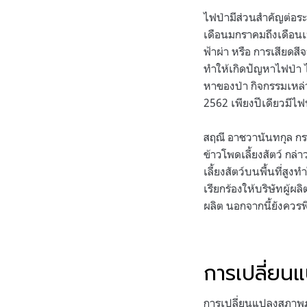
ไฟป่ามีส่วนสำคัญต่อระ
เดือนมกราคมถึงเดือนเ
ฟ้าผ่า หรือ การเสียดส
ทำให้เกิดปัญหาไฟป่า 
หาของป่า กิจกรรมเหล
2562 เพียงปีเดียวมีไ
สฤณี อาชวานันทกุล กรร
ข้าวโพดเลี้ยงสัตว์ กล
เลี้ยงสัตว์บนพื้นที่สูง
เรียกร้องให้บริษัทผู้
ผลิต นอกจากนี้ยังควร
การเปลี่ยน
การเปลี่ยนแปลงสภาพภูม