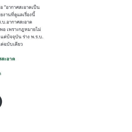
คือ “อากาศสะอาดเป็น
ที่ดูแลเรื่องนี้
พ.ร.บ.อากาศสะอาด
ะไม่พอ เพราะกฎหมายไม่
แต่ปัจจุบัน ร่าง พ.ร.บ.
แต่ฉบับเดียว
ศสะอาด
ด