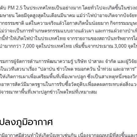
ดับ PM 2.5 ในประเทศไทยเป็นอย่างมาก โดยทั่วไปจะเกิดขึ้นในช่วงฤดูแล
มษายน โดยมีจุดสูงสุดในเดือนมีนาคม แม้ว่าไฟป่าอาจเกิดจากปัจจัย
ีจากธรรมชาติ แต่ในความจริงแล้วโอกาสเกิดนั้นน้อยมาก กิจกรรมมนุษย
ไม่ว่าจะเป็นการทำเกษตรกรรมแบบถางแล้วเผา และการแผ้วถางป่าเพื
่านี้ทำให้เกิดไฟป่าในประเทศไทย จากรายงานของสถาบันทรัพยากรโ
ฟป่ามากกว่า 7,000 จุดในประเทศไทย เพิ่มขึ้นจากประมาณ 3,000 จุด
มการผู้จัดการด้านการพัฒนาความรู้ บริษัท ป่าสาละ จำกัด และผู้วิ
่าวในเวทีเสวนาเรื่อง “ปลาป่น ข้าวโพด หมอกควัน น้ำท่วม และอาหาร
ทำให้เกิดการเผาเพื่อเตรียมพื้นที่เพื่อเพาะปลูก ซึ่งเป็นสาเหตุหนึ่งของ
ผลิตอาหารสัตว์มีมาตรฐานในการรับซื้อวัตถุดิบเพื่อลดผลกระทบต่อสิ่
พิจารณาหาพื้นที่เพาะปลูกข้าวโพดใหม่ที่เหมาะสม
แปลงภูมิอากาศ
ิอากาศมีส่วนทำให้เกิดปัญหาเช่นกัน เนื่องจากอุณหภูมิที่สูงขึ้นแล