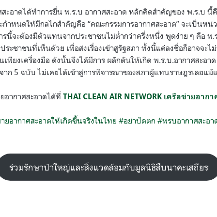
าศสะอาดได้ทำการยื่น พ.ร.บ อากาศสะอาด หลักคิดสำคัญของ พ.ร.บ นี้
กำหนดให้มีกลไกสำคัญคือ “คณะกรรมการอากาศสะอาด” จะเป็นหน่วยงาน
นี้จะต้องมีตัวแทนจากประชาชนไม่ต่ำกว่าครึ่งหนึ่ง พูดง่าย ๆ คือ 
ะชาชนที่เห็นด้วย เพื่อส่งเรื่องเข้าสู่รัฐสภา ทั้งนี้แค่ลงชื่อก็อาจจ
เพียงเครื่องมือ ดังนั้นจึงได้มีการ ผลักดันให้เกิด พ.ร.บ.อากาศสะอาด 
3 จาก 5 ฉบับ ไม่เคยได้เข้าสู่การพิจารณาของสภาผู้แทนราษฎรเลยแม้
่ายอากาศสะอาดได้ที่
THAI CLEAN AIR NETWORK เครือข่ายอากา
ายอากาศสะอาดให้เกิดขึ้นจริงในไทย #อย่าปัดตก #พรบอากาศสะอา
ร่วมรักษาป่าใหญ่และสิ่งแวดล้อมกับมูลนิธิสืบนาคะเสถียร