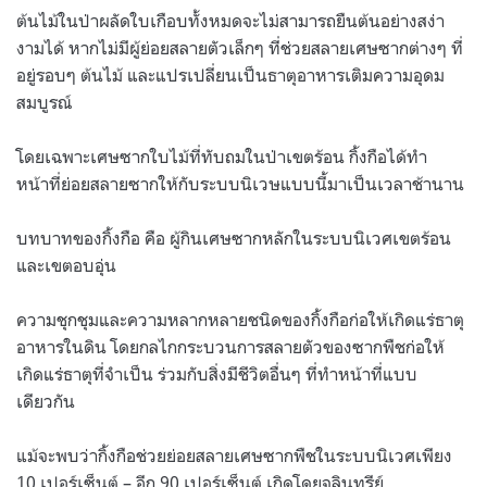
ต้นไม้ในป่าผลัดใบเกือบทั้งหมดจะไม่สามารถยืนต้นอย่างสง่า
งามได้ หากไม่มีผู้ย่อยสลายตัวเล็กๆ ที่ช่วยสลายเศษซากต่างๆ ที่
อยู่รอบๆ ต้นไม้ และแปรเปลี่ยนเป็นธาตุอาหารเติมความอุดม
สมบูรณ์
โดยเฉพาะเศษซากใบไม้ที่ทับถมในป่าเขตร้อน กิ้งกือได้ทำ
หน้าที่ย่อยสลายซากให้กับระบบนิเวษแบบนี้มาเป็นเวลาช้านาน
บทบาทของกิ้งกือ คือ ผู้กินเศษซากหลักในระบบนิเวศเขตร้อน
และเขตอบอุ่น
ความชุกชุมและความหลากหลายชนิดของกิ้งกือก่อให้เกิดแร่ธาตุ
อาหารในดิน โดยกลไกกระบวนการสลายตัวของซากพืชก่อให้
เกิดแร่ธาตุที่จำเป็น ร่วมกับสิ่งมีชีวิตอื่นๆ ที่ทำหน้าที่แบบ
เดียวกัน
แม้จะพบว่ากิ้งกือช่วยย่อยสลายเศษซากพืชในระบบนิเวศเพียง
10 เปอร์เซ็นต์ – อีก 90 เปอร์เซ็นต์ เกิดโดยจุลินทรีย์