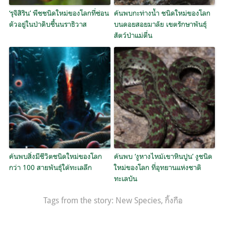
‘รุจิสิริน’ พืชชนิดใหม่ของโลกที่ซ่อน
ค้นพบกะท่างน้ำ ชนิดใหม่ของโลก
ตัวอยู่ในป่าดิบชื้นนราธิวาส
บนดอยสอยมาลัย เขตรักษาพันธุ์
สัตว์ป่าแม่ตื่น
ค้นพบสิ่งมีชีวิตชนิดใหม่ของโลก
ค้นพบ ‘งูหางไหม้เขาหินปูน’ งูชนิด
กว่า 100 สายพันธุ์ใต้ทะเลลึก
ใหม่ของโลก ที่อุทยานแห่งชาติ
ทะเลบัน
Tags from the story:
New Species
,
กิ้งกือ