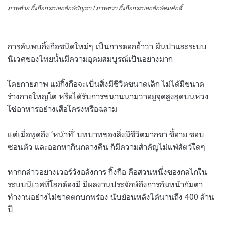
ภาพซ้าย กิ้งกือกระบอกยักษ์ปัญหา l ภาพขวา กิ้งกือกระบอกยักษ์สมศักดิ์
การค้นพบกิ้งกือชนิดใหม่ๆ เป็นการตอกย้ำว่า ผืนป่าและระบบ
นิเวศของไทยนั้นมีความอุดมสมบูรณ์เป็นอย่างมาก
โดยกายภาพ แม้กิ้งกือจะเป็นสิ่งมีชีวิตขนาดเล็ก ไม่ได้มีขนาด
ร่างกายใหญ่โต หรือได้รับการขนานนามว่าอยู่จุดสูงสุดบนห่วง
โซ่อาหารอย่างเสือโคร่งหรือฉลาม
แต่เมื่อพูดถึง ‘หน้าที่’ บทบาทของสิ่งมีชีวิตมากขา ขี้อาย ชอบ
ซ่อนตัว และออกหากินกลางคืน ก็มีความสำคัญไม่แพ้สัตว์ใดๆ
หากกล่าวอย่างเวอร์วังอลังการ กิ้งกือ คือส่วนหนึ่งของกลไกใน
ระบบนิเวศที่โลกต้องมี มีผลงานประจักษ์ถึงการก้มหน้าก้มตา
ทำงานอย่างไม่ขาดตกบกพร่อง นับย้อนหลังได้นานถึง 400 ล้าน
ปี