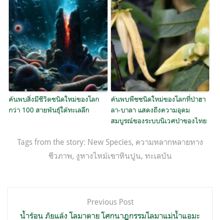
ค้นพบสิ่งมีชีวิตชนิดใหม่ของโลก
ค้นพบพืชชนิดใหม่ของโลกที่ป่าฮา
กว่า 100 สายพันธุ์ใต้ทะเลลึก
ลา-บาลา แสดงถึงความอุดม
สมบูรณ์ของระบบนิเวศป่าของไทย
Tags from the story:
New Species
,
ความหลากหลายทาง
ชีวภาพ
,
งูหางไหม้เขาหินปูน
,
ทะเลบัน
แนะแนว
Previous Post
เรื่อง
น้ำร้อน ภัยแล้ง โลมาตาย โศกนาฏกรรมโลมาแม่น้ำแอมะ