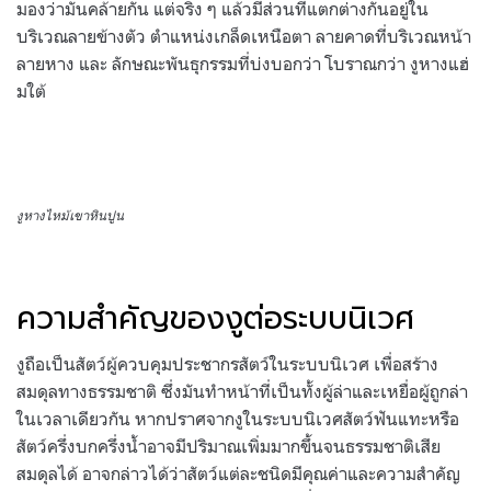
มองว่ามันคล้ายกัน แต่จริง ๆ แล้วมีส่วนที่แตกต่างกันอยู่ใน
บริเวณลายข้างตัว ตำแหน่งเกล็ดเหนือตา ลายคาดที่บริเวณหน้า
ลายหาง และ ลักษณะพันธุกรรมที่บ่งบอกว่า โบราณกว่า งูหางแฮ่
มใต้
งูหางไหม้เขาหินปูน
ความสำคัญของงูต่อระบบนิเวศ
งูถือเป็นสัตว์ผู้ควบคุมประชากรสัตว์ในระบบนิเวศ เพื่อสร้าง
สมดุลทางธรรมชาติ ซึ่งมันทำหน้าที่เป็นทั้งผู้ล่าและเหยื่อผู้ถูกล่า
ในเวลาเดียวกัน หากปราศจากงูในระบบนิเวศสัตว์ฟันแทะหรือ
สัตว์ครึ่งบกครึ่งน้ำอาจมีปริมาณเพิ่มมากขึ้นจนธรรมชาติเสีย
สมดุลได้ อาจกล่าวได้ว่าสัตว์แต่ละชนิดมีคุณค่าและความสำคัญ