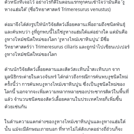
ตัวหนึ่งที่เจอไว้ อย่างไรก็ดีในตอนแรกทุกคนเข้าใจว่ามันคือ ‘งู
หางแฮ่มใต้’ (ชื่อวิทยาศาสตร์ Trimeresurus venustus)
ต่อมาจึงได้ส่งรูปให้นักวิจัยสัตว์เลื่อยคลานเพื่อถามถึงชนิดพันธุ์
และค้นพบว่า งูที่ถูกพบนี้ไม่ใช่งูหางแฮ่มใต้แต่อย่างใด แต่มันคือ
งูหางไหม้ชนิดใหม่ของโลก ‘งูหางไหม้เขาหินปูน’ มีชื่อ
วิทยาศาสตร์ว่า Trimeresurus ciliaris และถูกนำไปเขียนเปเปอร์
งูหางไหม้ชนิดใหม่ของโลก
ด้านนักวิจัยสัตว์เลื้อยคลานและสัตว์สะเทินน้ำสะเทินบก จาก
มูลนิธิ​กระต่ายในดวงจันทร์ ได้กล่าวถึงกรณีการค้นพบงูชนิดใหม่
ครั้งนี้ว่า การค้นพบงูหางไหม้เขาหินปูน ซึ่งเป็นงูชนิดใหม่ของ
โลกนี้ นอกจากจะเพิ่มความหลากหลายของประชากรสัตว์ในพื้นที่
แล้ว จำนวนชนิดของสัตว์เลื้อยคลานในประเทศไทยก็เพิ่มขึ้น
ด้วยเช่นกัน
ในด้านความแตกต่างของงูหางไหม้เขาหินปูนและงูหางแฮ่มใต้
นั้น แม้จะมีลักษณะภายนอก ที่หากไม่ได้สังเกตอย่างถี่ถ้วนก็จะ