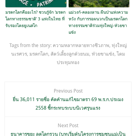
มรดกโลกคืออะไร? ชวนรู้จัก ‘มรดก
แม่วงก์-คลองลาน ผืนป่าแห่งความ
โลกทางธรรมชาติ’ 3 แห่งในไทย ที่
หวัง กับการรอผนวกเป็นมรดกโลก
รับรองโดยยูเนสโก
ทางธรรมชาติร่วมทุ่งใหญ่-ห้วยขา
แข้ง
Tags from the story:
ความหลากหลายทางชีวภาพ
,
ทุ่งใหญ่
นเรศวร
,
มรดกโลก
,
สัตว์เลี้ยงลูกด้วยนม
,
ห้วยขาแข้ง
,
โดม
ประทุมทอง
แนะแนว
Previous Post
เรื่อง
ยื่น 36,011 รายชื่อ คัดค้านแก้ไขมาตรา 69 พ.ร.ก.ประมง
2558 ชี้กระทบระบบนิเวศรุนแรง
Next Post
ธนาคารขยะ ลดโลกรวน (บทเริ่มต้นโครงการชุมชนแม่เปิน