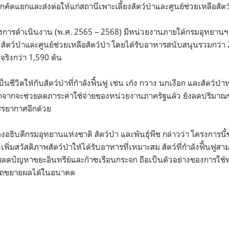
้ถูกคัดแยกและส่งต่อให้แก่สถานีเพาะเลี้ยงสัตว์ป่าและศูนย์ช่วยเหลือสัต
การดำเนินงาน (พ.ศ. 2565 – 2568) มีหน่วยงานภายใต้กรมอุทยานฯ เ
ยงสัตว์ป่าและศูนย์ช่วยเหลือสัตว์ป่า โดยได้รับอาหารสนับสนุนรวมกว่า
้จริงกว่า 1,590 ตัน
็นชีวิตให้กับสัตว์ป่าที่กำลังฟื้นฟู เช่น เก้ง กวาง นกเงือก และสัตว์ป
อกจากจะช่วยลดภาระค่าใช้จ่ายของหน่วยงานภาครัฐแล้ว ยังลดปริมาณขย
บรรยากาศอีกด้วย
องอธิบดีกรมอุทยานแห่งชาติ สัตว์ป่า และพันธุ์พืช กล่าวว่า โครงการน
เพิ่มสวัสดิภาพสัตว์ป่าให้ได้รับอาหารที่เหมาะสม สัตว์ที่กำลังฟื้นฟูสาม
วยลดปัญหาขยะอินทรีย์และก๊าซเรือนกระจก ถือเป็นตัวอย่างของการใช้ท
ารถขยายผลได้ในอนาคต