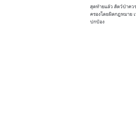
สุดท้ายแล้ว สัตว์ป่าคว
ครองโดยผิดกฎหมาย เพ
ปกป้อง