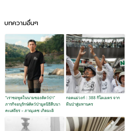
บทความอื่นๆ
“เราขอพูดในนามของสัตว์ป่า”
กอดแม่วงก์ : 388 กิโลเมตร จาก
ภารกิจอนุรักษ์สัตว์ป่ามูลนิธิสืบนา
ผืนป่าสู่มหานคร
คะเสถียร – ภาณุเดช เกิดมะลิ