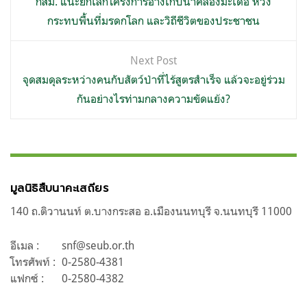
เรื่อง
กสม. แนะยกเลิกโครงการอ่างเก็บน้ำคลองมะเดื่อ ห่วง
กระทบพื้นที่มรดกโลก และวิถีชีวิตของประชาชน
Next Post
จุดสมดุลระหว่างคนกับสัตว์ป่าที่ไร้สูตรสำเร็จ แล้วจะอยู่ร่วม
กันอย่างไรท่ามกลางความขัดแย้ง?
มูลนิธิสืบนาคะเสถียร
140 ถ.ติวานนท์ ต.บางกระสอ อ.เมืองนนทบุรี จ.นนทบุรี 11000
อีเมล :
snf@seub.or.th
โทรศัพท์ :
0-2580-4381
แฟกซ์ :
0-2580-4382