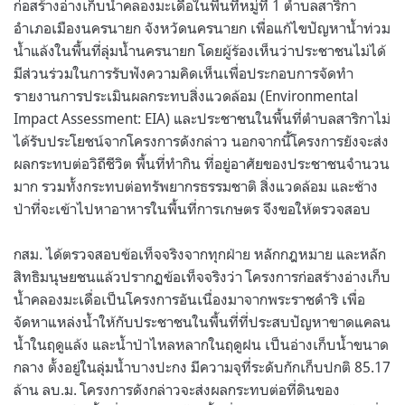
ก่อสร้างอ่างเก็บน้ำคลองมะเดื่อในพื้นที่หมู่ที่ 1 ตำบลสาริกา
อำเภอเมืองนครนายก จังหวัดนครนายก เพื่อแก้ไขปัญหาน้ำท่วม
น้ำแล้งในพื้นที่ลุ่มน้ำนครนายก โดยผู้ร้องเห็นว่าประชาชนไม่ได้
มีส่วนร่วมในการรับฟังความคิดเห็นเพื่อประกอบการจัดทำ
รายงานการประเมินผลกระทบสิ่งแวดล้อม (Environmental
Impact Assessment: EIA) และประชาชนในพื้นที่ตำบลสาริกาไม่
ได้รับประโยชน์จากโครงการดังกล่าว นอกจากนี้โครงการยังจะส่ง
ผลกระทบต่อวิถีชีวิต พื้นที่ทำกิน ที่อยู่อาศัยของประชาชนจำนวน
มาก รวมทั้งกระทบต่อทรัพยากรธรรมชาติ สิ่งแวดล้อม และช้าง
ป่าที่จะเข้าไปหาอาหารในพื้นที่การเกษตร จึงขอให้ตรวจสอบ
กสม. ได้ตรวจสอบข้อเท็จจริงจากทุกฝ่าย หลักกฎหมาย และหลัก
สิทธิมนุษยชนแล้วปรากฏข้อเท็จจริงว่า โครงการก่อสร้างอ่างเก็บ
น้ำคลองมะเดื่อเป็นโครงการอันเนื่องมาจากพระราชดำริ เพื่อ
จัดหาแหล่งน้ำให้กับประชาชนในพื้นที่ที่ประสบปัญหาขาดแคลน
น้ำในฤดูแล้ง และน้ำป่าไหลหลากในฤดูฝน เป็นอ่างเก็บน้ำขนาด
กลาง ตั้งอยู่ในลุ่มน้ำบางปะกง มีความจุที่ระดับกักเก็บปกติ 85.17
ล้าน ลบ.ม. โครงการดังกล่าวจะส่งผลกระทบต่อที่ดินของ