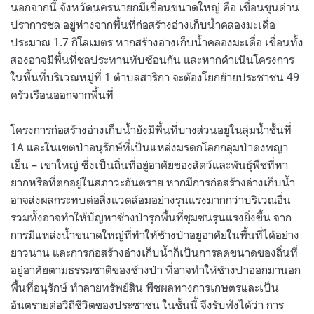
นอกจากนี้ จังหวัดนครนายกมีเขื่อนขนาดใหญ่ คือ เขื่อนขุนด่าน
ปราการชล อยู่ห่างจากพื้นที่ก่อสร้างอ่างเก็บน้ำคลองมะเดื่อ
ประมาณ 1.7 กิโลเมตร หากสร้างอ่างเก็บน้ำคลองมะเดื่อ เขื่อนทั้ง
สองอาจมีพื้นที่ชลประทานทับซ้อนกัน และหากดำเนินโครงการ
ในพื้นที่บริเวณหมู่ที่ 1 ตำบลสาริกา จะต้องโยกย้ายประชาชน 49
ครัวเรือนออกจากพื้นที่
โครงการก่อสร้างอ่างเก็บน้ำยังมีพื้นที่บางส่วนอยู่ในลุ่มน้ำชั้นที่
1A และในเขตป่าอนุรักษ์ที่เป็นแหล่งมรดกโลกกลุ่มป่าดงพญา
เย็น – เขาใหญ่ ซึ่งเป็นถิ่นที่อยู่อาศัยของสัตว์และพันธุ์พืชที่หา
ยากหรือที่ตกอยู่ในสภาวะอันตราย หากมีการก่อสร้างอ่างเก็บน้ำ
อาจส่งผลกระทบต่อสิ่งแวดล้อมอย่างรุนแรงมากกว่าบริเวณอื่น
รวมทั้งอาจทำให้ปัญหาช้างป่ารุกพื้นที่ชุมชนรุนแรงยิ่งขึ้น จาก
การมีแหล่งน้ำขนาดใหญ่ที่ทำให้ช้างป่าอยู่อาศัยในพื้นที่ได้อย่าง
ยาวนาน และการก่อสร้างอ่างเก็บน้ำก็เป็นการลดขนาดของถิ่นที่
อยู่อาศัยตามธรรมชาติของช้างป่า ที่อาจทำให้ช้างป่าออกมานอก
พื้นที่อนุรักษ์ ทำลายทรัพย์สิน พืชผลทางการเกษตรและเป็น
อันตรายต่อวิถีชีวิตของประชาชน ในชั้นนี้ จึงรับฟังได้ว่า การ