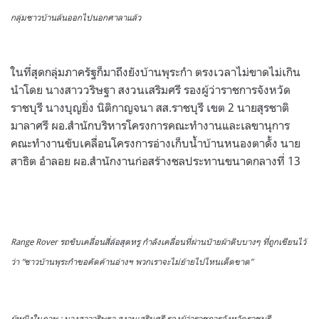
กลุ่มชาวบ้านล้นออกไปนอกศาลาแล้ว
ในที่สุดกลุ่มภาครัฐก็มาถึงยังบ้านพุระกำ ตรงเวลาไม่ขาดไม่เกิน
นำโดย นางสาววริษฐา สงวนเสริมศรี รองผู้ว่าราชการจังหวัด
ราชบุรี นางบุญยิ่ง นิติกาญจนา สส.ราชบุรี เขต 2 นายสุรชาติ
มาลาศรี ผอ.สำนักบริหารโครงการคณะทำงานและเลขานุการ
คณะทำงานขับเคลื่อนโครงการอ่างเก็บน้ำบ้านหนองตาดั้ง นาย
สาธิต อำลอย ผอ.สำนักงานก่อสร้างชลประทานขนาดกลางที่ 13
Range Rover รถขับเคลื่อนสี่ล้อสุดหรู กำลังเคลื่อนที่ผ่านป้ายผ้าดิบบางๆ ที่ถูกเขียนไว้
ว่า “ชาวบ้านพุระกำขอคัดค้านอ่างฯ พวกเราจะไม่ย้ายไปไหนเด็ดขาด”
ผู้หญิงในภาพ : นางสาววริษฐา สงวนเสริมศรี รองผู้ว่าราชการจังหวัดราชบุรี