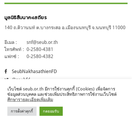
มูลนิธิสืบนาคะเสถียร
140 ถ.ติวานนท์ ต.บางกระสอ อ.เมืองนนทบุรี จ.นนทบุรี 11000
อีเมล :
snf@seub.or.th
โทรศัพท์ :
0-2580-4381
แฟกซ์ :
0-2580-4382
SeubNakhasathienFD
@seubfd
seubfd
เว็บไซต์ seub.or.th มีการใช้งานคุกกี้ (Cookies) เพื่อจัดการ
ข้อมูลส่วนบุคคล และช่วยเพิ่มประสิทธิภาพการใช้งานเว็บไซต์
Seub2010
ศึกษารายละเอียดเพิ่มเติม
การตั้งค่าคุกกี้
กดยอมรับ