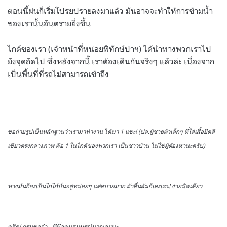
ตอนนี้ฝนก็เริ่มโปรยปรายลงมาแล้ว มันอาจจะทำให้การข้ามน้ำ
ของเรานั้นอันตรายยิ่งขึ้น
ไกด์ของเรา (เจ้าหน้าที่หน่อยพิทักษ์ป่าฯ) ได้นำทางพวกเราไป
ยังจุดถัดไป ซึ่งหลังจากนี้ เราต้องเดินกันจริงๆ แล้วล่ะ เนื่องจาก
เป็นพื้นที่ที่รถไม่สามารถเข้าถึง
ขอถ่ายรูปเป็นหลักฐานว่าเรามาทำงาน ได้มา 1 แชะ! (ปล.ผู้ชายตัวเล็กๆ ที่ใส่เสื้อยืดสี
เขียวตรงกลางภาพ คือ 1 ในไกด์ของพวกเรา เป็นชาวบ้าน ไม่ใช่ผู้ต้องหานะครับ)
ทางมันก็จะเป็นโกโก้ปั่นอยู่หน่อยๆ แต่สบายมาก ถ้าลื่นล้มก็เละเทะ! ง่ายนิดเดียว
ดูสิดู! กรมชลจ๋า…ที่นี่อุดมสมบูรณ์มากเลยนะ