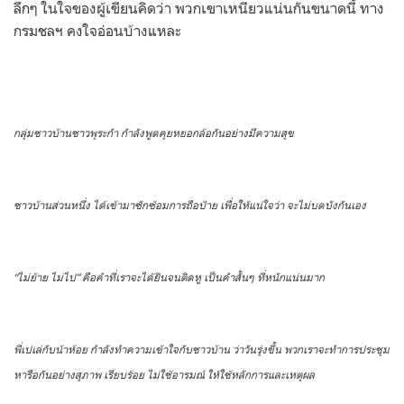
ลึกๆ ในใจของผู้เขียนคิดว่า พวกเขาเหนียวแน่นกันขนาดนี้ ทาง
กรมชลฯ คงใจอ่อนบ้างแหละ
กลุ่มชาวบ้านชาวพุระกำ กำลังพูดคุยหยอกล้อกันอย่างมีความสุข
ชาวบ้านส่วนหนึ่ง ได้เข้ามาซักซ้อมการถือป้าย เพื่อให้แน่ใจว่า จะไม่บดบังกันเอง
“ไม่ย้าย ไม่ไป” คือคำที่เราจะได้ยินจนติดหู เป็นคำสั้นๆ ที่หนักแน่นมาก
พี่เปเล่กับน้าห้อย กำลังทำความเข้าใจกับชาวบ้าน ว่าวันรุ่งขึ้น พวกเราจะทำการประชุม
หารือกันอย่างสุภาพ เรียบร้อย ไม่ใช้อารมณ์ ให้ใช้หลักการและเหตุผล