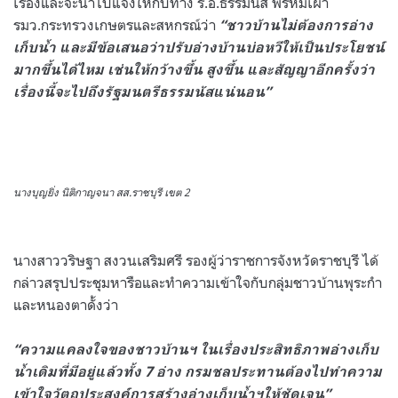
เรื่องและจะนำไปแจ้งให้กับทาง ร.อ.ธรรมนัส พรหมเผ่า
รมว.กระทรวงเกษตรและสหกรณ์ว่า
“ชาวบ้านไม่ต้องการอ่าง
เก็บน้ำ และมีข้อเสนอว่าปรับอ่างบ้านบ่อหวีให้เป็นประโยชน์
มากขึ้นได้ไหม เช่นให้กว้างขึ้น สูงขึ้น และสัญญาอีกครั้งว่า
เรื่องนี้จะไปถึงรัฐมนตรีธรรมนัสแน่นอน”
นางบุญยิ่ง นิติกาญจนา สส.ราชบุรี เขต 2
นางสาววริษฐา สงวนเสริมศรี รองผู้ว่าราชการจังหวัดราชบุรี ได้
กล่าวสรุปประชุมหารือและทำความเข้าใจกับกลุ่มชาวบ้านพุระกำ
และหนองตาดั้งว่า
“ความแคลงใจของชาวบ้านฯ ในเรื่องประสิทธิภาพอ่างเก็บ
น้ำเดิมที่มีอยู่แล้วทั้ง 7 อ่าง กรมชลประทานต้องไปทำความ
เข้าใจวัตถุประสงค์การสร้างอ่างเก็บน้ำฯให้ชัดเจน”