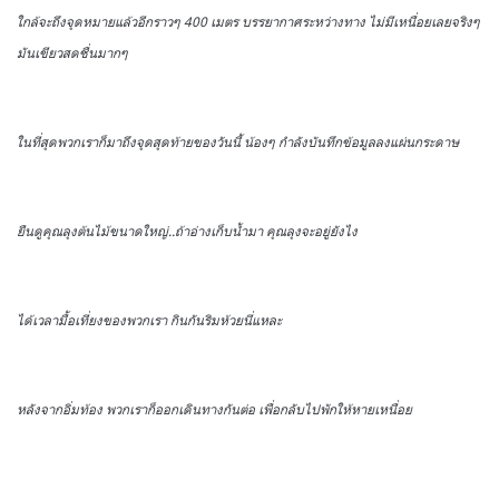
ใกล้จะถึงจุดหมายแล้วอีกราวๆ 400 เมตร บรรยากาศระหว่างทาง ไม่มีเหนื่อยเลยจริงๆ
มันเขียวสดชื่นมากๆ
ในที่สุดพวกเราก็มาถึงจุดสุดท้ายของวันนี้ น้องๆ กำลังบันทึกข้อมูลลงแผ่นกระดาษ
ยืนดูคุณลุงต้นไม้ขนาดใหญ่..ถ้าอ่างเก็บน้ำมา คุณลุงจะอยู่ยังไง
ได้เวลามื้อเที่ยงของพวกเรา กินกันริมห้วยนี่แหละ
หลังจากอิ่มท้อง พวกเราก็ออกเดินทางกันต่อ เพื่อกลับไปพักให้หายเหนื่อย