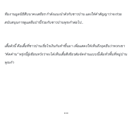
ทีมงานมูลนิธิสืบนาคะเสถียร กำลังแนะนำตัวกับชาวบ้าน และให้คำสัญญาว่าจะร่วม
สนับสนุนการดูแลผืนป่านี้ร่วมกับชาวบ้านพุระกำต่อไป..
เสื้อตัวนี้ คือเสื้อที่ชาวบ้านเรี่ยไรเงินกันทำขึ้นมา เพื่อแสดงให้เห็นถึงจุดยืนว่าพวกเขา
“คัดค้าน” พรุ่งนี้ผู้เขียนหวังว่าจะได้เห็นเสื้อสีเขียวส้มจัดจ้านแบบนี้เต็มทั่วพื้นที่หมู่บ้าน
พุระกำ
…