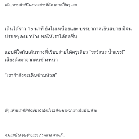
เอ้อ..ทางเดินก็ไม่ยากอย่างที่คิด แบบนี้ชิลๆ เลย
เดินได้ราว 15 นาที ยังไม่เหนื่อยแฮะ บรรยากาศเย็นสบาย มีฝน
ปรอยๆ ลงมาบ้าง พอให้เราได้สดชื่น
แอบดีใจกับเส้นทางที่เรียบง่ายได้ครู่เดียว “ระวังนะ น้ำแรง!”
เสียงดังมาจากคนข้างหน้า
“เรากำลังจะเดินข้ามห้วย”
พี่ๆ เจ้าหน้าที่พิทักษ์ป่ากำลังนั่งรอที่จะพาพวกเราเดินข้ามห้วย
กระแสน้ำค่อนข้างแรง ถ้าพลาดท่าละก็…