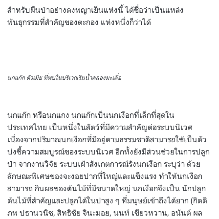
สำหรับผืนป่าอย่างดงพญาเย็นแห่งนี้ ได้ชื่อว่าเป็นแหล่ง
พันธุกรรมที่สำคัญของตะกอง แห่งหนึ่งก็ว่าได้
นกแก๊ก ตัวเมีย ที่พบในบริเวณริมน้ำคลองมะเดื่อ
นกแก๊ก หรือนกแกง นกแก๊กเป็นนกเงือกที่เล็กที่สุดใน
ประเทศไทย เป็นหนึ่งในสัตว์ที่มีความสำคัญต่อระบบนิเวศ
เนื่องจากปริมาณนกเงือกที่มีอยู่ตามธรรมชาติสามารถใช้เป็นตัว
บ่งชี้ความสมบูรณ์ของระบบนิเวศ อีกทั้งยังมีส่วนช่วยในการปลูก
ป่า จากงานวิจัย ระบบเฝ้าสังเกตการณ์รังนกเงือก ระบุว่า ด้วย
ลักษณะพิเศษของจะงอยปากที่ใหญ่และแข็งแรง ทำให้นกเงือก
สามารถ กินผลของต้นไม้ที่มีขนาดใหญ่ นกเงือกจึงเป็น นักปลูก
ต้นไม้ที่สำคัญและปลูกได้ในป่าสูง ๆ ที่มนุษย์เข้าถึงได้ยาก (กิตติ
ภพ ปธานวนิช, สิทธิชัย จินะมอย, นนท์ เขียวหวาน, อนันต์ ผล