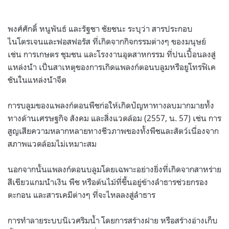
พงศ์ศักดิ์ หนูพันธ์ และรัฐชา ชัยชนะ ระบุว่า สารประกอบ
ไนโตรเจนและฟอสฟอรัส ที่เกิดจากกิจกรรมต่างๆ ของมนุษย์
เช่น การเกษตร ชุมชน และโรงงานอุตสาหกรรม ที่ปนเปื้อนลงสู่
แหล่งน้ํา เป็นสาเหตุของการเกิดแพลงก์ตอนบลูมหรือยูโทรฟิเค
ชันในแหล่งน้ําจืด
การบลูมของแพลงก์ตอนพืชก่อให้เกิดปัญหาทางลบมากมายทั้ง
ทางด้านเศรษฐกิจ สังคม และสิ่งแวดล้อม (2557, น. 57) เช่น การ
สูญเสียความหลากหลายทางชีวภาพของทั้งพืชและสัตว์เนื่องจาก
สภาพแวดล้อมไม่เหมาะสม
นอกจากนั้นแพลงก์ตอนบลูมโดยเฉพาะอย่างยิ่งที่เกิดจากสาหร่าย
สีเขียวแกมน้ําเงิน พืช หรือต้นไม้ที่ขึ้นอยู่ข้างลำธารช่วยกรอง
ตะกอน และสารเคมีต่างๆ ที่จะไหลลงสู่ลำธาร
การทำลายระบบนิเวศริมน้ำ โดยการสร้างฝาย หรือสร้างอ่างเก็บ