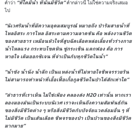
คำว่า
คำกล่าวนี้ ไม่ใช่ความจริงเสมอ
“ที่ใดมีน้ำ ที่นั้นมีชีวิต”
ไป
“นิเวศริมน้ำที่มีความอุดมสมบูรณ์ หมายถึง ป่าริมสายน้ำที่
ไหลอิสระ การไหล อิสระตามความลาดชัน คือ พลังงานชีวิต
ของสายธาร เหมือนหัวใจที่สูบฉีดเลือดหล่อเลี้ยงทั่วร่างกาย
น้ำไหลแรง กระทบโขดหิน ซู่กระเซ็น แตกฟอง คือ การ
หายใจ เติมออกซิเจน ที่จำเป็นกับทุกชีวิตในน้ำ”
“น้ำขัง น้ำนิ่ง น้ำลึก เป็นแหล่งน้ำที่ไม่หายใจชีพจรรวยริน
ไม่สามารถทำหน้าที่เอื้อเฟื้อเกื้อกูลชีวิตในป่าได้สักเท่าใด”
“ลำธารที่เราเห็น ไม่ใช่เพียง คลองส่ง H2O เท่านั้น หากเรา
ลองมองมันเป็นระบบนิเวศ เราจะเห็นถึงความสัมพันธ์กัน
ของสิ่งมีชีวิตต่าง ๆ หรือสิ่งมีชีวิตกับปัจจัยแวดล้อมอื่น ๆ ที่
ไม่มีชีวิต เป็นเส้นเลือด ชีพจรของป่า เป็นบ้านของสิ่งมีชีวิต
มากมาย”