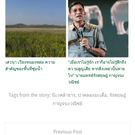
เสวนา เวียงหนองหล่ม ความ
“เมื่อเราไม่รู้จัก เราก็อาจไม่รู้สึกถึง
สำคัญของพื้นที่ชุ่มน้ำ
ความสูญเสีย หากสิ่งเหล่านั้นหาย
ไป” นายแพทย์รังสฤษฎ์ กาญจนะ
วณิชย์
Tags from the story:
นิเวศลำธาร
,
ป่าคลองมะเดื่อ
,
รังสฤษฎ์
กาญจนะวณิชย์
แนะแนว
Previous Post