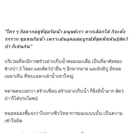
“ใคร ๆ ก็อยากอยู่ที่ลุ่มริมน้ำ มนุษย์เรา หากเลือกได้ ก็จะตั้ง
รกราก ชุมชนริมน้ำ เพราะมันอุดมสมบูรณ์ที่สุดพืชพันธุ์สัตว์
ป่า ก็เช่นกัน”
บริเวณที่จะมีการสร้างอ่างเก็บน้ำคลองมะเดื่อ เป็นที่อาศัยของ
ช้างป่า 3 โขลง และสัตว์ป่าอื่น ๆ อีกมากมาย และยังมีปู มีหอย
เฉพาะถิ่น ที่พบเฉพาะลำน้ำเขาใหญ่
หลายคนบอกว่า สร้างเขื่อน สร้างอ่างเก็บน้ำ ก็ยิ่งมีน้ำมาก สัตว์
ป่า ก็ได้ประโยชน์
หมอหม่องชี้แจงว่าในทางชีววิทยาการมองแบบนั้น เป็นความ
เข้าใจผิด