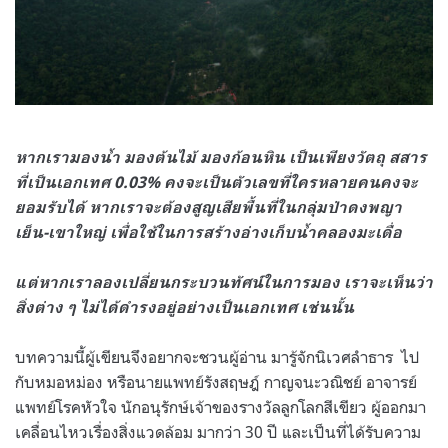
หากเรามองน้ำ มองต้นไม้ มองก้อนหิน เป็นเพียงวัตถุ สสาร
ที่เป็นเอกเทศ 0.03% คงจะเป็นตัวเลขที่ใครหลายคนคงจะ
ยอมรับได้ หากเราจะต้องสูญเสียพื้นที่ในกลุ่มป่าดงพญา
เย็น-เขาใหญ่ เพื่อใช้ในการสร้างอ่างเก็บน้ำคลองมะเดื่อ
แต่หากเราลองเปลี่ยนกระบวนทัศน์ในการมอง เราจะเห็นว่า
สิ่งต่าง ๆ ไม่ได้ดำรงอยู่อย่างเป็นเอกเทศ เช่นนั้น
บทความนี้ผู้เขียนจึงอยากจะชวนผู้อ่าน มารู้จักนิเวศลำธาร ไป
กับหมอหม่อง หรือนายแพทย์รังสฤษฎ์ กาญจนะวณิชย์ อาจารย์
แพทย์โรคหัวใจ นักอนุรักษ์เจ้าของรางวัลลูกโลกสีเขียว ผู้ออกมา
เคลื่อนไหวเรื่องสิ่งแวดล้อม มากว่า 30 ปี และเป็นที่ได้รับความ