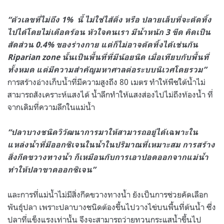
“ตัวเลขที่ไม่ถึง 1% นี้ ไม่ใช่ไส้ติ่ง หรือ ปลายเล็บที่จะตัดทิ้ง
ไปได้โดยไม่เดือดร้อน หัวใจคนเรา มีน้ำหนัก 3 ขีด คิดเป็น
สัดส่วน 0.4% ของร่างกาย แต่ก็ไม่อาจตัดทิ้งได้เช่นกัน
Riparian zone นั้นเป็นพื้นที่ที่มีน้อยนิด เมื่อเทียบกับพื้นที่
ทั้งหมด แต่มีความสำคัญมหาศาลต่อระบบนิเวศโดยรวม”
การสร้างอ่างเก็บน้ำที่มีความสูงถึง 80 เมตร ทำให้พืชใต้น้ำไม่
สามารถสังเคราะห์แสงได้ น้ำลึกทำให้แสงส่องไปไม่ถึงท้องน้ำ ที่
จากเดิมที่ความลึกในแม่น้ำ
“ปลาบางชนิดวิวัฒนาการมาให้สามารถอยู่ได้เฉพาะใน
แหล่งน้ำที่มีออกซิเจนในน้ำในปริมาณที่เหมาะสม การสร้าง
สิ่งกีดขวางทางน้ำ ก็เหมือนกับการเอาปอดออกจากแม่น้ำ
ทำให้ปลาขาดออกซิเจน”
และการที่แม่น้ำไม่มีสิ่งกีดขวางทางน้ำ ยังเป็นการช่วยคัดเลือก
พันธุ์ปลา เพราะปลาบางชนิดต้องขึ้นไปวางไข่บนพื้นที่ต้นน้ำ ซึ่ง
ปลาที่แข็งแรงเท่านั้น จึงจะสามารถว่ายทวนกระแสน้ำขึ้นไป