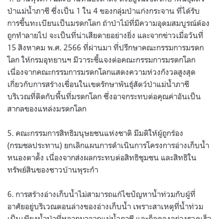
ป่าแม่น้ำภาชี ซึ่งเป็น 1 ใน 4 ของกลุ่มป่าแก่งกระจาน ที่ได้รับ
การขึ้นทะเบียนเป็นมรดกโลก ถ้าป่าไม้ที่มีความอุดมสมบูรณ์ต้อง
ถูกทำลายไป จะเป็นที่น่าเสียดายอย่างยิ่ง และจากข่าวเมื่อวันที่
15 สิงหาคม พ.ศ. 2566 ที่ผ่านมา ที่ปรึกษาคณะกรรมการมรดก
โลก ให้กรมอุทยานฯ มีวาระชี้แจงต่อคณะกรรมการมรดกโลก
เนื่องจากคณะกรรมการมรดกโลกแสดงความห่วงกังวลสูงสุด
เกี่ยวกับการสร้างเขื่อนในเขตรักษาพันธุ์สัตว์ป่าแม่น้ำภาชี
บริเวณที่ติดกับพื้นที่มรดกโลก ซึ่งอาจกระทบต่อคุณค่าอันเป็น
สากลของแหล่งมรดกโลก
5. คณะกรรมการสิทธิมนุษยชนแห่งชาติ มีมติให้ผู้ถูกร้อง
(กรมชลประทาน) ยกเลิกแผนการดำเนินการโครงการอ่างเก็บน้ำ
หนองตาดั้ง เนื่องจากส่งผลกระทบต่อสิทธิชุมชน และสิทธิใน
ทรัพย์สินของชาวบ้านพุระกำ
6. การสร้างอ่างเก็บน้ำไม่สามารถแก้ไขปัญหาน้ำท่วมกับผู้ที่
อาศัยอยู่บริเวณตอนล่างของอ่างเก็บน้ำ เพราะสาเหตุที่น้ำท่วม
เป็นเพียงน้ำป่าที่หลากมาจากแม่น้ำภาชี และก็ลดลงอย่างรวดเร็ว