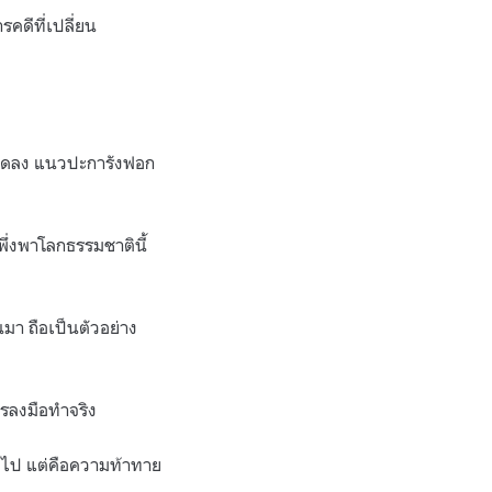
คดีที่เปลี่ยน
ลงลดลง แนวปะการังฟอก
พึ่งพาโลกธรรมชาตินี้
นมา ถือเป็นตัวอย่าง
การลงมือทำจริง
่อไป แต่คือความท้าทาย