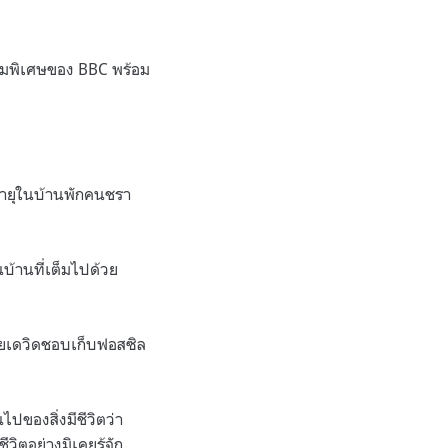
รรมพิเศษของ BBC พร้อม
”
ูงอายุในบ้านพักคนชรา
บ้านที่เต็มไปด้วย
ายเดวิดชอบเก็บฟอสซิล
ของสิ่งมีชีวิตว่า
วิตอย่างมิเคยรู้จัก