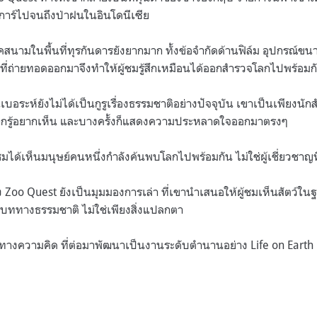
สการ์ไปจนถึงป่าฝนในอินโดนีเซีย
สนามในพื้นที่ทุรกันดารยังยากมาก ทั้งข้อจำกัดด้านฟิล์ม อุปกรณ์ข
าวที่ถ่ายทอดออกมาจึงทำให้ผู้ชมรู้สึกเหมือนได้ออกสำรวจโลกไปพร้อม
เบอระห์ยังไม่ได้เป็นกูรูเรื่องธรรมชาติอย่างปัจจุบัน เขาเป็นเพียงนัก
ากรู้อยากเห็น และบางครั้งก็แสดงความประหลาดใจออกมาตรงๆ
มได้เห็นมนุษย์คนหนึ่งกำลังค้นพบโลกไปพร้อมกัน ไม่ใช่ผู้เชี่ยวชาญที่ร
oo Quest ยังเป็นมุมมองการเล่า ที่เขานำเสนอให้ผู้ชมเห็นสัตว์ในฐานะ
ิบททางธรรมชาติ ไม่ใช่เพียงสิ่งแปลกตา
์ทางความคิด ที่ต่อมาพัฒนาเป็นงานระดับตำนานอย่าง Life on Earth 