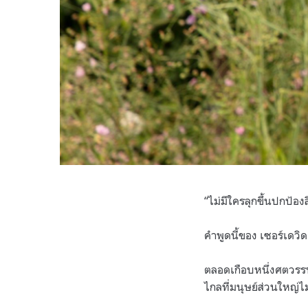
“ไม่มีใครลุกขึ้นปกป้องส
คำพูดนี้ของ เซอร์เดว
ตลอดเกือบหนึ่งศตวรรษ
ไกลที่มนุษย์ส่วนใหญ่ไม