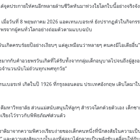
ก็ได้จุดประกายให้คนอีกหลายล้านชีวิตหันมาห่วงใยโลกใบนี้อย่างจริงจัง
 เมื่อวันที่ 8 พฤษภาคม 2026 แอตเทนเบอระห์ ยังปรากฏตัวในกิจก
พรจากผู้คนทั่วโลกอย่างถ่อมตัวตามแบบฉบับ
วันเกิดครบร้อยปีอย่างเงียบๆ แต่ดูเหมือนว่าหลายๆ คนคงมีไอเดียอื่น
่างมากกับคำอวยพรวันเกิดที่ได้รับทั้งจากกลุ่มเด็กอนุบาลไปจนถึงผู้ส
จำนวนนับไม่ถ้วนทุกเพศทุกวัย”
ทนเบอระห์ เกิดในปี 1926 ที่กรุงลอนดอน ประเทศอังกฤษ เติบโตมาใน
ดีมหาวิทยาลัย ส่วนแม่สนับสนุนให้ลูกๆ สำรวจโลกด้วยตัวเอง เด็กช
เรียงไว้ราวกับพิพิธภัณฑ์ส่วนตัว
มาจากความพิศวงเรียบง่ายของเด็กคนหนึ่งที่นึกสงสัยในความเป็นไป
งไร” และความสงสัยแบบนั้นเองที่ต่อมาได้กลายเป็นพลังขับเคลื่อนให้กับชี