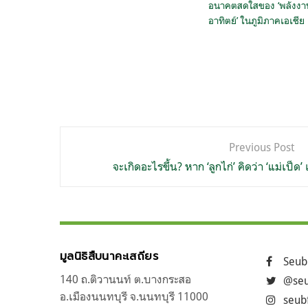
อนาคตสดใสของ ‘พลังงา
อาทิตย์’ ในภูมิภาคเอเชีย
แนะแนว
Previous Post
เรื่อง
จะเกิดอะไรขึ้น? หาก ‘ลูกไก่’ คิดว่า ‘แม่เป็ด’
มูลนิธิสืบนาคะเสถียร
Seub
140 ถ.ติวานนท์ ต.บางกระสอ
@seu
อ.เมืองนนทบุรี จ.นนทบุรี 11000
seub