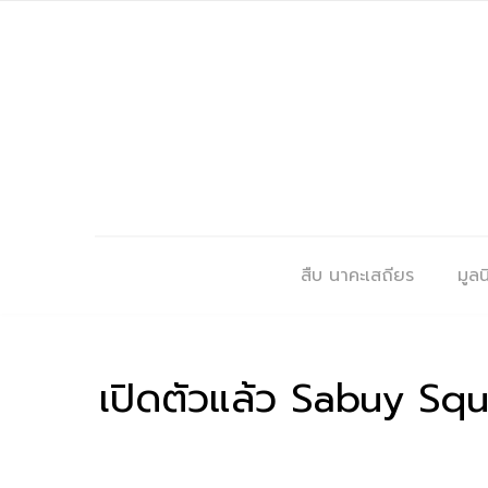
สืบ นาคะเสถียร
มูลนิ
เปิดตัวแล้ว Sabuy Squ