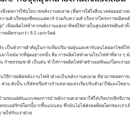
างยิ่งต่อการใช้นโยบายพลังงานสะอาด เพื่อการใส่ใจสิ่งแวดล้อมอย่างต่
่งความสำเร็จของซีคอนแสควร์ ร่วมกับความสำเร็จจากโครงการผลิตพ
op” เพื่อผลิตไฟฟ้าจากพลังงานแสงอาทิตย์ใช้ภายในศูนย์สรรพสินค้าทั
การผลิตรวมกว่า 8.5 เมกะวัตต์
ลิง เป็นตัวการสำคัญในการเพิ่มปริมาณฝุ่นและคาร์บอนไดออกไซด์ให้แ
เผาไหม้มากที่สุดอย่างหนึ่ง คือ การผลิตไฟฟ้าตามโรงไฟฟ้าที่ต่าง ๆ มั
นหิน ก๊าซธรรมชาติ เป็นต้น ทำให้การผลิตไฟฟ้าสร้างมลพิษแก่โลกเรา
่งในวิธีการผลิตพลังงานไฟฟ้าด้วยเป็นพลังงานสะอาด ที่สามารถลดกา
M ด้วย ดังนั้น บริษัทหรือห้างร้านหลายแห่งเริ่มปรับตัวมาใช้แผงโซล่า
ป้ายรถเมล์ต้นแบบของการนำพลังงานสะอาดมาใช้ให้เกิดประสิทธิภาพสูง
รถเมล์รักษ์โลกนี้มากขึ้นแน่นอน ซึ่งมันไม่ได้ส่งผลดีต่อโลกของเราเพี
บายให้กับเราด้วย