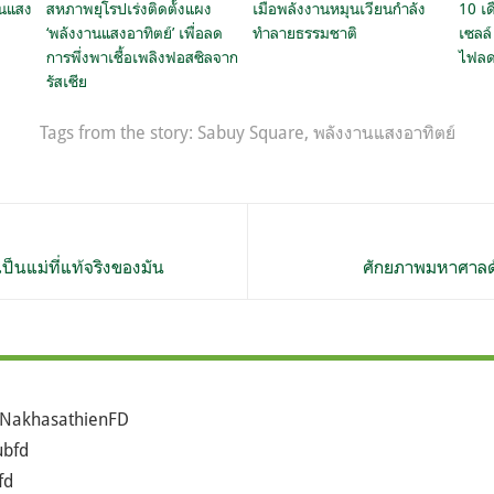
นแสง
สหภาพยุโรปเร่งติดตั้งแผง
เมื่อพลังงานหมุนเวียนกำลัง
10 เด
‘พลังงานแสงอาทิตย์’ เพื่อลด
ทำลายธรรมชาติ
เซลล์
การพึ่งพาเชื้อเพลิงฟอสซิลจาก
ไฟลด
รัสเซีย
Tags from the story:
Sabuy Square
,
พลังงานแสงอาทิตย์
 เป็นแม่ที่แท้จริงของมัน
ศักยภาพมหาศาลด้
NakhasathienFD
bfd
fd