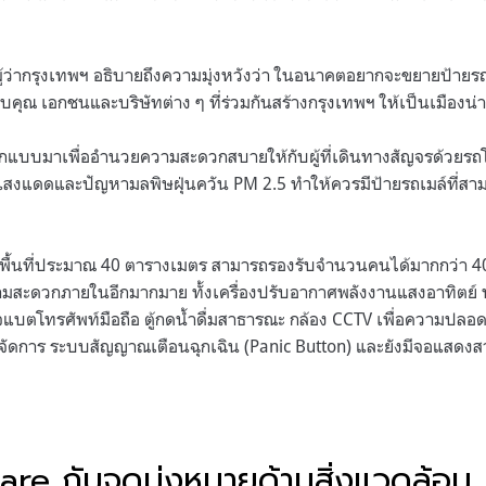
์ ผู้ว่ากรุงเทพฯ อธิบายถึงความมุ่งหวังว่า ในอนาคตอยากจะขยายป้ายรถ
คุณ เอกชนและบริษัทต่าง ๆ ที่ร่วมกันสร้างกรุงเทพฯ ให้เป็นเมืองน่
กแบบมาเพื่ออำนวยความสะดวกสบายให้กับผู้ที่เดินทางสัญจรด้วยรถ
แสงแดดและปัญหามลพิษฝุ่นควัน PM 2.5 ทำให้ควรมีป้ายรถเมล์ที่สา
พื้นที่ประมาณ 40 ตารางเมตร สามารถรองรับจำนวนคนได้มากกว่า 40 
ามสะดวกภายในอีกมากมาย ทั้งเครื่องปรับอากาศพลังงานแสงอาทิตย์ บร
แบตโทรศัพท์มือถือ ตู้กดน้ำดื่มสาธารณะ กล้อง CCTV เพื่อความปลอดภัย
จัดการ ระบบสัญญาณเตือนฉุกเฉิน (Panic Button) และยังมีจอแสดงสาย
re กับจุดมุ่งหมายด้านสิ่งแวดล้อม