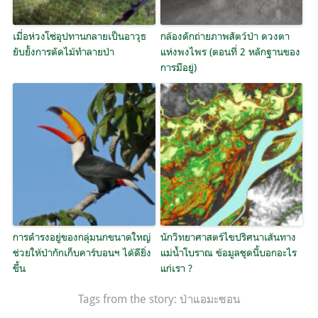
เมื่อห่วงโซ่อุปทานกลายเป็นอาวุธ
กล้องดักถ่ายภาพสัตว์ป่า ดวงตา
ยับยั้งการตัดไม้ทำลายป่า
แห่งพงไพร (ตอนที่ 2 หลักฐานของ
การมีอยู่)
การดำรงอยู่ของกลุ่มนกขนาดใหญ่
นักวิทยาศาสตร์ไขปริศนาเส้นทาง
ช่วยให้ป่ากักเก็บคาร์บอนฯ ได้ดียิ่ง
แม่น้ำโบราณ ข้อมูลชุดนี้บอกอะไร
ขึ้น
แก่เรา ?
Tags from the story:
ป่าแอมะซอน