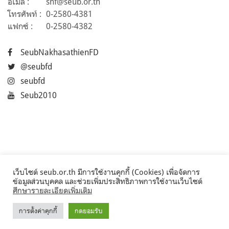
อีเมล :
snf@seub.or.th
โทรศัพท์ :
0-2580-4381
แฟกซ์ :
0-2580-4382
SeubNakhasathienFD
@seubfd
seubfd
Seub2010
เว็บไซต์ seub.or.th มีการใช้งานคุกกี้ (Cookies) เพื่อจัดการ
ข้อมูลส่วนบุคคล และช่วยเพิ่มประสิทธิภาพการใช้งานเว็บไซต์
ศึกษารายละเอียดเพิ่มเติม
การตั้งค่าคุกกี้
กดยอมรับ
©2017 Seub.or.th