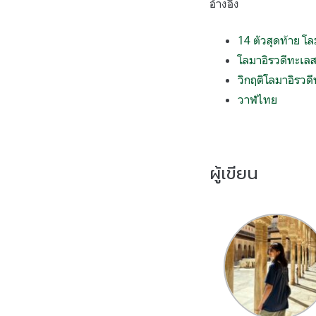
อ้างอิง
14 ตัวสุดท้าย โล
โลมาอิรวดีทะเลส
วิกฤติโลมาอิรว
วาฬไทย
ผู้เขียน