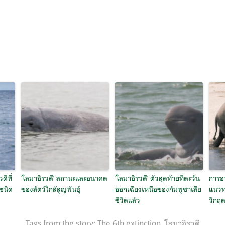
ีที่
‘โลมาอิรวดี’ สถานะและอนาคต
‘โลมาอิรวดี’ ตัวสุดท้ายที่ตะวัน
การอน
ชนิด
ของสัตว์ใกล้สูญพันธุ์
ออกเฉียงเหนือของกัมพูชาเสีย
แนวท
ชีวิตแล้ว
วิกฤ
Tags from the story:
The 6th extinction
,
โลมาอิรวดี