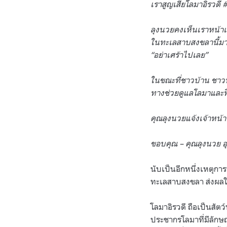
เราสูญเสียโลมาอิรวดี 
ลุงนวยคงเห็นเราหน้าเสี
ในทะเลสาบสงขลานี้มาไม
“อย่าเศร้าไปเลย”
ในขณะที่ชาวบ้าน ชาวป
ทางช่วยดูแลโลมาและฟื
คุณลุงนวยแจ้งเจ้าหน้า
ขอบคุณ – คุณลุงนวย อุท
นับเป็นอีกหนึ่งเหตุกา
ทะเลสาบสงขลา ส่งผลใ
โลมาอิรวดี ถือเป็นสัตว
ประชากรโลมาที่มีลักษ