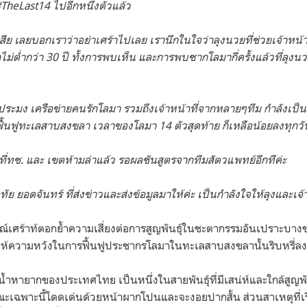
#TheLast14 ไปอีกหนึ่งตัวแล้ว
ย เลยบอกเราว่าอย่าเศร้าไปเลย เรานึกในใจว่าลุงนวยที่ช่วยเจ้าหน้าที
่ต่ำกว่า 30 ปี ทั้งการพบเห็น และการพบซากโลมากี่ครั้งแล้วที่ลุงนว
ระมง เครือข่ายคนรักโลมา รวมถึงเจ้าหน้าที่จากหลายๆทีม กำลังเป
้นฟูทะเลสาบสงขลา เวลาของโลมา 14 ตัวสุดท้าย ก็เหลือน้อยลงทุกวั
ที่ทช. และ เขตห้ามล่าแล้ว รอผลชันสูตรจากทีมสัตวแพทย์อีกทีค่ะ
ัย ยอดจันทร์ ที่ส่งข่าวและส่งข้อมูลมาให้ค่ะ เป็นกำลังใจให้ลุงและเจ
รณ์เศร้าท้ตอกย้ำความเสี่ยงต่อการสูญพันธุ์ในชะตากรรมอันเปราะบาง
ห้ความหวังในการฟื้นฟูประชากรโลมาในทะเลสาบสงขลานั้นริบหรี่ล
์น้ำหายากของประเทศไทย เป็นหนึ่งในสายพันธุ์ที่มีเสน่ห์และใกล้สูญพันธ
ณะเฉพาะนี้โดดเด่นด้วยหน้าผากโปนและจะงอยปากสั้น ส่วนสาเหตุที่เรี