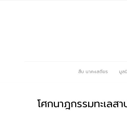
สืบ นาคะเสถียร
มูลนิ
โศกนาฎกรรมทะเลสาบสง