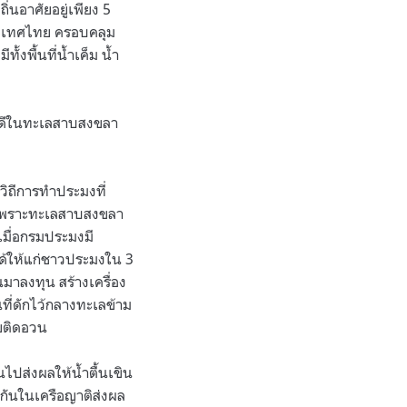
ิ่นอาศัยอยู่เพียง 5
ประเทศไทย ครอบคลุม
้งพื้นที่น้ำเค็ม น้ำ
รวดีในทะเลสาบสงขลา
วิถีการทำประมงที่
น เพราะทะเลสาบสงขลา
เมื่อกรมประมงมี
ได้ให้แก่ชาวประมงใน 3
มาลงทุน สร้างเครื่อง
่ดักไว้กลางทะเลข้าม
ายติดอวน
ปส่งผลให้น้ำตื้นเขิน
์กันในเครือญาติส่งผล