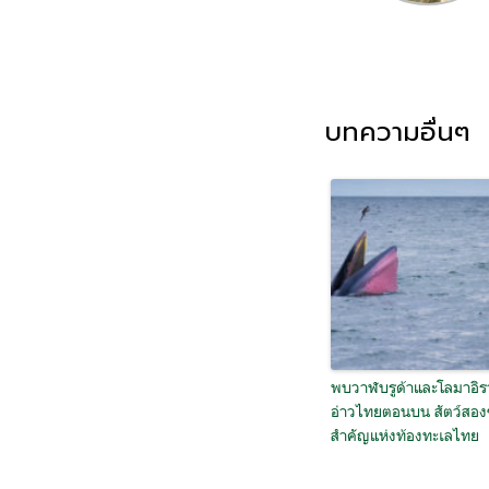
บทความอื่นๆ
พบวาฬบรูด้าและโลมาอิรวด
อ่าวไทยตอนบน สัตว์สอง
สำคัญแห่งท้องทะเลไทย