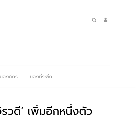
ุนองค์กร
ของที่ระลึก
ดี’ เพิ่มอีกหนึ่งตัว