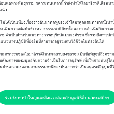
มอ่อนแอทางพันธุกรรม ผลกระทบเหล่านี้กำลังทำให้โลมาอิรวดีเลือนห
งหน้า
ไม่ได้เป็นเพียงเรื่องราวอันน่าหดหู่ของเจ้าโลมาสุดแสนหายากนี้เท่านั
ระเมินความสัมพันธ์ระหว่างธรรมชาติอีกครั้ง และการดำเนินกิจกรรมเพื
มจำเป็นสำหรับแนวทางการอนุรักษ์แบบองค์รวม ซึ่งรวมถึงการปกป้อง
วทางปฏิบัติที่ยั่งยืนที่สามารถอยู่ร่วมกับวิถีชีวิตในท้องถิ่นได้
น้า ชะตากรรมของโลมาอิรวดีในทะเลสาบสงขลาจะเป็นข้อพิสูจน์ถึงคว
ต้องการของมนุษย์กับความจำเป็นในการอนุรักษ์ เพื่อให้สายพันธุ์โล
มันผ่านความงดงามตามธรรมชาติของมันมากกว่าเป็นอนุสรณ์อิฐปูนที่ไร
ร่วมรักษาป่าใหญ่และสิ่งแวดล้อมกับมูลนิธิสืบนาคะเสถียร