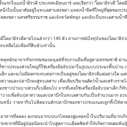
ั้งแรกในแม่น้ำอิรวดี ประเทศเมียนมาร์ เลยเรียกว่า ‘โลมาอิรวดี’ โดยมีถ
หนึ่งในนั้นอาศัยอยู่ในทะเลสาบสงขลา แหล่งน้ำจืดที่ใหญ่ที่สุดของ
ัดสงขลา นครศรีธรรมราช และจังหวัดพัทลุง และยังเป็นทะเลสามน้ำที่มีทั
ามีโลมาอิรวดีตายไปแล้วกว่า 140 ตัว ถานการณ์ปัจจุบันของโลมาอิ
จากเหลือไม่เพียงกี่สิบตัวเท่านั้น
ุหลักมาจากกิจกรรมของมนุษย์ที่รบกวนถิ่นที่อยู่ตามธรรมชาติ ผ่าน
นที่ชาวประมงส่วนใหญ่ก็ใช้เครื่องมือจับปลาในรูปแบบประมงพื้นบ้า
ล็ก และจะไม่มีผลกระทบต่อการเป็นอยู่ของโลมาอิรวดีแต่อย่างใด แต่
าสวายและปลาบึกลงสู่ทะเลสาบ เพื่อเพิ่มปริมาณสัตว์น้ำและสร้างราย
ชาวบ้านบางส่วนก็เปลี่ยนไป จากที่เคยใช้เครื่องมือจับปลาเล็ก ก็หัน
าวางเพื่อจับปลาสวายและปลาบึกในทะเลสาบกันเป็นจำนวนมาก อวนที
่วนหนึ่ง ว่ายหากินไปติดอวนดักปลาบึกของชาวประมงและถูกทิ้งให้ต
วนอาหารที่ลดลง ตะกอนจากบนบกไหลลงสู่แหล่งน้ำในปริมาณที่มากเกินไ
ชากรที่มีอยู่น้อยนิดจะนำไปสู่สภาวะเลือดชิดทำให้เกิดการผสมพันธุ