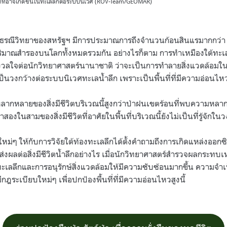
กที่อาจเกิดขึ้นในทะเลลึกต่อระบบนิเวศ (ROV-Team/GEOMAR)
ณีวิทยาของสหรัฐฯ มีการประมาณการถึงจำนวนก้อนสินแรมากกว่า 21
ริมาณสำรองบนโลกทั้งหมดรวมกัน อย่างไรก็ตาม การทำเหมืองใต้ทะเลลึ
วลใจต่อนักวิทยาศาสตร์นานาชาติ ว่าจะเป็นการทำลายสิ่งแวดล้อมใ
เป็นวงกว้างต่อระบบนิเวศทะเลน้ำลึก เพราะเป็นพื้นที่ที่มีความอ่อนไ
ากหลายของสิ่งมีชีวิตบริเวณนี้สูงกว่าป่าฝนเขตร้อนที่พบความหลา
ว่าสองในสามของสิ่งมีชีวิตที่อาศัยในพื้นที่บริเวณนี้ยังไม่เป็นที่รู้จัก
ใหม่ๆ ให้กับการวิจัยใต้ท้องทะเลลึกได้ตั้งคำถามถึงการเกิดแหล่งออ
ส่งผลต่อสิ่งมีชีวิตน้ำลึกอย่างไร เมื่อนักวิทยาศาสตร์สำรวจผลกระทบ
งทะเลลึกและการอนุรักษ์สิ่งแวดล้อมให้มีความซับซ้อนมากขึ้น ความจ
ระเบียบใหม่ๆ เพื่อปกป้องพื้นที่ที่มีความอ่อนไหวสูงนี้