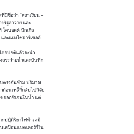
มีชื่อว่า “คลาเรียน –
่างรัฐฮาวาย และ
 โคบอลต์ นิกเกิล
ม และแผงโซลาร์เซลล์
งโดยปกติแล้วจะนํา
องสระว่ายน้ำและบันทึก
ลับตรงกันข้าม ปริมาณ
ก้อนเหล็กี้กลับไปวิจัย
าซออกซิเจนในน้ำ แต่
ากปฏิกิริยาไฟฟ้าเคมี
ยบเสมือนแบตเตอร์รี่ใน