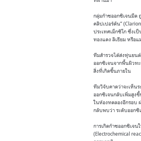
ที่ผ่านมา
กลุ่มก๊าซออกซิเจนมืด 
คลิปเปอร์ตัน” (Clario
ประเทศเม็กซิโก ซึ่งเ
ทองแดง ลิเธียม หรือแ
ทีมสำรวจได้ส่งหุ่นยนต
ออกซิเจนจากพื้นผิวทะเ
สิ่งที่เกิดขึ้นภายใน
ทีมวิจับคาดว่าจะเห็นร
ออกซิเจนกลับเพิ่มสูงข
ในห้องทดลองอีกรอบ ผ่
กลับพบว่า ระดับออกซิเ
การเกิดก๊าซออกซิเจนในบ
(Electrochemical reac