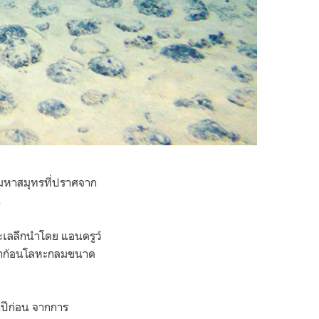
งมหาสมุทรที่ปราศจาก
น
ะเลลึกนำโดย แอนดรูว์
จากก้อนโลหะกลมขนาด
ปีก่อน จากการ