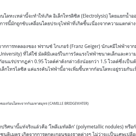
ก้อนโลหะเหล่านี้จะทำให้เกิด อิเล็กโทรลิซิส (Electrolysis) โดยแยกน
รนี้มักถูกขับเคลื่อนโดยประจุไฟฟ้าที่เกิดขึ้นเนื่องจากความแตกต่า
งอิงจากการทดลองของ ฟรานซ์ ไกเกอร์ (Franz Geiger) นักเคมีไฟฟ้าจา
University) ที่ได้ใช้ มัลติมิเตอร์ในการวัดแรงไฟฟ้าขนาดเล็กและค
้อนแร่ปรากฏค่า 0.95 โวลต์ค่าดังกล่าวยังน้อยกว่า 1.5 โวลต์ซึ่งเป็น
เล็กโทรไลซิส แต่แรงดันไฟฟ้านี้อาจเพิ่มขึ้นหากก้อนโลหะอยู่รวมกั
ผิวของก้อนโลหะจากก้นมหาสมุทร (CAMILLE BRIDGEWATER)
ปริศนานี้แท้จริงแล้วคือ ‘โพลีเมทัลลิก’ (polymetallic nodules) หรือก้
 เซนติเมตร เกิดจากการตกตะกอนของธาตุต่างๆ ไม่ว่าจะเป็นเศษเปลื