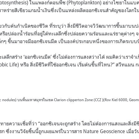
hotosynthesis) ในแพลงก์ตอนพืช (Phytoplankton) อย่างไซยาโนแบคท
สาหร่ายสีเขียวแกมน้ำเงินซึ่งเป็นแหล่งผลิตออกซิเจนสำคัญของโลกใน
ยวกับต้นกำเนิดของชีวิต ที่ระบุว่า สิ่งมีชีวิตอาจวิวัฒนาการขึ้นมาบ
รือปล่องน้ำร้อนที่อยู่ใต้ทะเลลึกซึ่งปล่อยความร้อนและแร่ธาตุต่างๆ 
ตเล็กๆ ขึ้นมาอาจมีออกซิเจนมืด เป็นองค์ประกอบหนึ่งของการเกิดระบบน
ต้ทะเลลึกสร้าง ‘ออกซิเจนมืด’ ซึ่งไม่ต้องการแสงสว่างได้ ผมคิดว่าเร
ic Life) หรือ สิ่งมีชีวิตที่ใช้ออกซิเจน เริ่มต้นขึ้นที่ไหน?” สวีทแมน ก
lic nodules) บนพื้นมหาสมุทรในเขต Clarion clipperton Zone (CCZ )(Rov Kiel 6000, Geo
ทายความเชื่อที่ว่า “ออกซิเจนจะถูกสร้าง โดยไม่ต้องการแสงและสิ่งมีชี
รก ซึ่งงานวิจัยชิ้นนี้ถูกเผยแพร่ในวารสาร Nature Geoscience เมื่อว