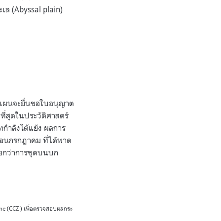
ะเล (Abyssal plain)
างแผนจะยื่นขอใบอนุญาต
ี่สุดในประวัติศาสตร์
กําลังโต้แย้ง ผลการ
ือนกรกฎาคม ที่ได้พาด
้อยกว่าการขุดบนบก
Zone (CCZ ) เพื่อตรวจสอบผลกระ