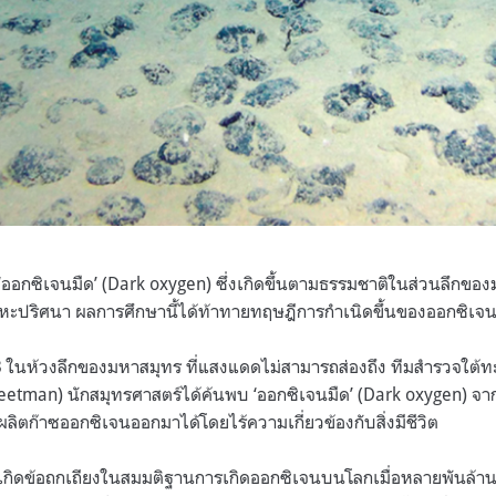
‘ออกซิเจนมืด’ (Dark oxygen) ซึ่งเกิดขึ้นตามธรรมชาติในส่วนลึกขอ
หะปริศนา ผลการศึกษานี้ได้ท้าทายทฤษฎีการกำเนิดขึ้นของออกซิเจ
13 ในห้วงลึกของมหาสมุทร ที่แสงแดดไม่สามารถส่องถึง ทีมสำรวจใต้ท
etman) นักสมุทรศาสตร์ได้ค้นพบ ‘ออกซิเจนมืด’ (Dark oxygen) 
ารผลิตก๊าซออกซิเจนออกมาได้โดยไร้ความเกี่ยวข้องกับสิ่งมีชีวิต
้เกิดข้อถกเถียงในสมมติฐานการเกิดออกซิเจนบนโลกเมื่อหลายพันล้าน