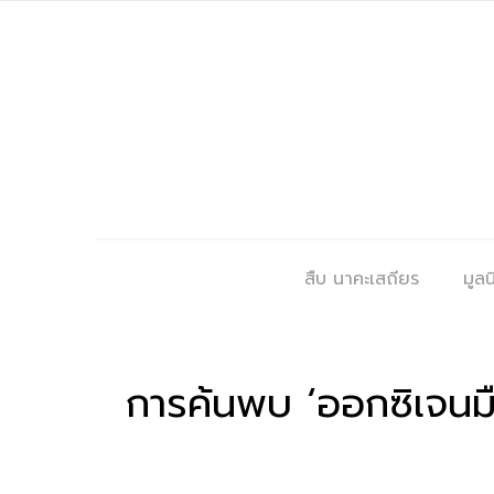
สืบ นาคะเสถียร
มูลนิ
การค้นพบ ‘ออกซิเจนมื