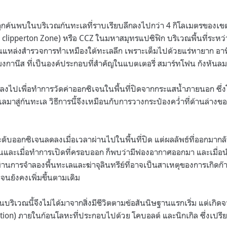
ถูกค้นพบในบริเวณก้นทะเลที่ราบเรียบลึกลงไปกว่า 4 กิโลเมตรของเขตที่
n clipperton Zone) หรือ CCZ ในมหาสมุทรแปซิฟิก บริเวณพื้นที่ระหว
ป็นแหล่งสำรวจการทำเหมืองใต้ทะเลลึก เพราะเต็มไปด้วยแร่หายาก อาทิ
มงกานีส ที่เป็นองค์ประกอบที่สําคัญในแบตเตอรี่ สมาร์ทโฟน กังหันล
์ลงไปเพื่อทําการวัดค่าออกซิเจนในพื้นที่ปิดจากกระแสน้ำภายนอก ซึ่
ลมาสู่ก้นทะเล วิธีการนี้จึงเหมือนกับการวางกระป๋องคว่ำที่ด้านล่างข
ะดับออกซิเจนลดลงเมื่อเวลาผ่านไปในพื้นที่ปิด แต่ผลลัพธ์ที่ออกมาก
ึ้นและเมื่อทำการเปิดที่ครอบออก ก็พบว่ามีฟองอากาศออกมา และเมื่อนำ
านการจําลองพื้นทะเลและฆ่าจุลินทรีย์ที่อาจเป็นสาเหตุของการเกิดก๊
จนยังคงเพิ่มขึ้นตามเดิม
ริเวณนี้จึงไม่ได้มาจากสิ่งมีชีวิตตามข้อสันนิษฐานแรกเริ่ม แต่เกิดจ
tion) ภายในก้อนโลหะที่ประกอบไปด้วย โคบอลต์ และนิกเกิล ซึ่งเปรี