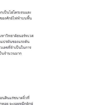
้ำออกเป็นไฮโดรเจนและ
งของศักย์ไฟฟ้าบนพื้น
กมหาวิทยาลัยนอร์ทเวส
วามแปรผันของแรงดัน
ตัวเลขที่จำเป็นในการ
นเป็นจำนวนมาก
อนสินแร่ขนาดจิ๋วที่
อกหอย จะงอยหมึกยักษ์