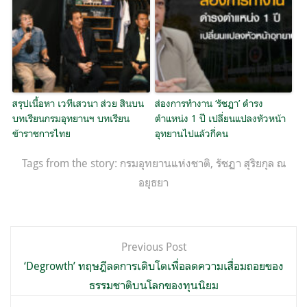
สรุปเนื้อหา เวทีเสวนา ส่วย สินบน
ส่องการทำงาน ‘รัชฏา’ ดำรง
บทเรียนกรมอุทยานฯ บทเรียน
ตำแหน่ง 1 ปี เปลี่ยนแปลงหัวหน้า
ข้าราชการไทย
อุทยานไปแล้วกี่คน
Tags from the story:
กรมอุทยานแห่งชาติ
,
รัชฏา สุริยกุล ณ
อยุธยา
แนะแนว
Previous Post
เรื่อง
‘Degrowth’ ทฤษฎีลดการเติบโตเพื่อลดความเสื่อมถอยของ
ธรรมชาติบนโลกของทุนนิยม