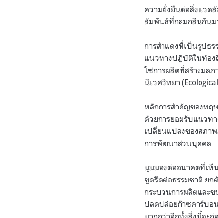
ความยั่งยืนต่อสิ่งแวด
สัมพันธ์ที่กลมกลืนกัน
การสำแดงที่เป็นรูปธร
แนวทางปฎิบัติในท้องถ
โซ่การผลิตที่สร้างม
นิเวศวิทยา (Ecologica
หลักการสำคัญของทฤษฎีค
ด้วยการยอมรับแนวทางกา
เปลี่ยนแปลงของสภาพภ
การพัฒนาส่วนบุคคล
มุมมองต่ออนาคตที่เห็
ขูดรีดต่อธรรมชาติ ยก
กระบวนการผลิตและขนส่
ปลดปล่อยก๊าซคาร์บอนได
มากกว่าอีกทั้งสิ่งนี้