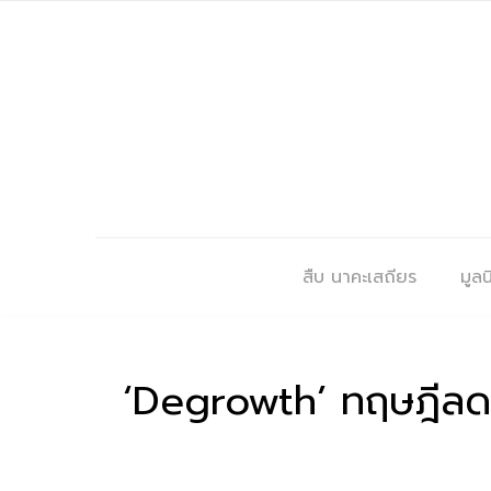
สืบ นาคะเสถียร
มูลนิ
‘Degrowth’ ทฤษฎีลด