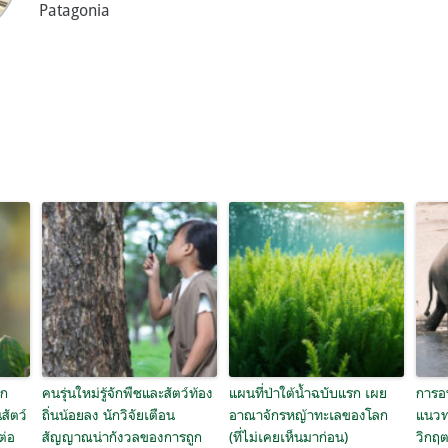
Patagonia
นก
คนรุ่นใหม่รู้จักพืชและสัตว์ท้อง
แผนที่ป่าใต้น้ำฉบับแรก เผย
การอน
สัตว์
ถิ่นน้อยลง นักวิจัยเตือน
อาณาจักรหญ้าทะเลของโลก
แนวท
ต่อ
สัญญาณน่ากังวลของการถูก
(ที่ไม่เคยเห็นมาก่อน)
วิกฤ