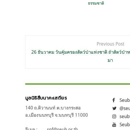
ธรรมชาติ
แนะแนว
Previous Post
เรื่อง
26 ธันวาคม วันคุ้มครองสัตว์ป่าแห่งชาติ ถ้าสัตว์ป่
มา
มูลนิธิสืบนาคะเสถียร
Seub
140 ถ.ติวานนท์ ต.บางกระสอ
@seu
อ.เมืองนนทบุรี จ.นนทบุรี 11000
seub
Seub
อีเมล :
snf@seub.or.th