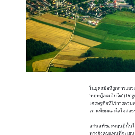
ในยุคสมัยที่ถูกการแส
‘ทฤษฎีลดเติบโต’ (Deg
เศรษฐกิจที่ไร้การควบคุ
เท่าเทียมและใส่ใจต่อธร
แก่นแท้ของทฤษฎีนั้นไ
ทางสังคมแทนที่จะเสนอ