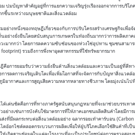
ล้อม ปมปัญหาสำคัญอยู่ที่การแยกความเจริญรุ่งเรืองออกจากการบริโภ
มากขึ้นระหว่างมนุษยชาติและสิ่งแวดล้อม
รมอย่างหนึ่งของทฤษฎีเกี่ยวของกับการปรับโครงสร้างเศรษฐกิจเพื่อ
ิ่นอย่างยั่งยืนโดยสนับสนุนการเกษตรในท้องถิ่นมากกว่าการผลิตภาคอ
ลภาวะมากกว่า โดยการลดความซับซ้อนของห่วงโซ่อุปทาน ชุมชนสามา
l footprint) รวมถึงการพึ่งพาอุตสาหกรรมที่ใช้ทรัพยากรมาก
ือการยอมรับว่าความยั่งยืนด้านสิ่งแวดล้อมและความเป็นอยู่ที่ดีทาง
รลดการเจริญเติบโตเพื่อเพิ่มโอกาสที่จะจัดการกับปัญหาสิ่งแวดล้อมท
ูมิอากาศและการสูญเสียความหลากหลายทางชีวภาพ โดยมุ่งเน้นไปที
นได้เด่นชัดคือการที่ทางภาครัฐสนับสนุนกฏหมายที่จะมาช่วยบรรเทา
ตัวอย่างเช่นการบังคับใช้มาตรการที่ให้ภาคเอกชนผลิตสินค้าโดยมีกา
งที่มีผลกระทบต่อสิ่งแวดล้อมอย่าง ฉลากรอยเท้าคาร์บอน (Carbon f
อ๊อกไซด์ตลอดกระบวนการผลิตเพื่อให้ผู้บริโภคเลือกใช้สินค้าที่เป็น
จะก่อให้เกิดฐานข้อมูลในแต่ละโรงงานที่จะเป็นประโยชน์ต่อการตรวจสอ