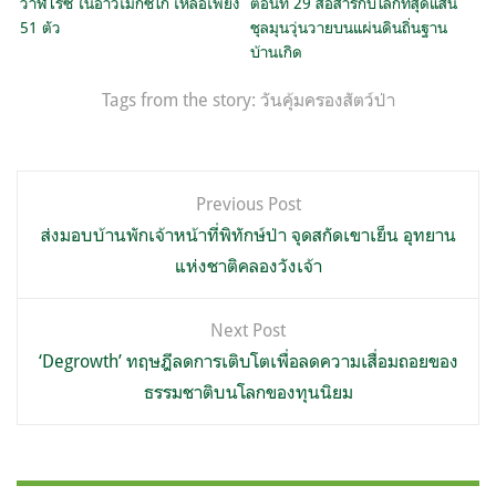
วาฬไรซ์ ในอ่าวเม็กซิโก เหลือเพียง
ตอนที่ 29 สื่อสารกับโลกที่สุดแสน
51 ตัว
ชุลมุนวุ่นวายบนแผ่นดินถิ่นฐาน
บ้านเกิด
Tags from the story:
วันคุ้มครองสัตว์ป่า
แนะแนว
Previous Post
เรื่อง
ส่งมอบบ้านพักเจ้าหน้าที่พิทักษ์ป่า จุดสกัดเขาเย็น อุทยาน
แห่งชาติคลองวังเจ้า
Next Post
‘Degrowth’ ทฤษฎีลดการเติบโตเพื่อลดความเสื่อมถอยของ
ธรรมชาติบนโลกของทุนนิยม