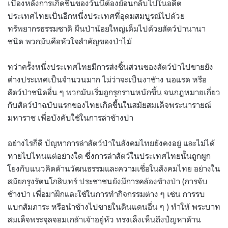
เบื้องหลังการเกิดขึ้นของวันนี้ต้องย้อนกลับไปในอดีต
ประเทศไทยเป็นอีกหนึ่งประเทศที่อุดมสมบูรณ์ไปด้วย
ทรัพยากรธรรมชาติ ผืนป่าน้อยใหญ่เต็มไปด้วยสัตว์ป่านานา
ชนิด พวกมันคือหัวใจสำคัญของป่าไม้
ทว่าครั้งหนึ่งประเทศไทยมีการส่งชิ้นส่วนของสัตว์ป่าไปขายยัง
ต่างประเทศเป็นจำนวนมาก ไม่ว่าจะเป็นงาช้าง นอแรด หรือ
สัตว์ป่าชนิดอื่น ๆ พวกมันเริ่มถูกรุกรานหนักขึ้น จนกฎหมายเกี่ยว
กับสัตว์ป่าฉบับแรกของไทยเกิดขึ้นในสมัยสมเด็จพระนารายณ์
มหาราช เพื่อบังคับใช้ในการล่าช้างป่า
อย่างไรก็ดี ปัญหาการล่าสัตว์ป่าในสังคมไทยยังคงอยู่ และไม่ได้
หายไปไหนแต่อย่างใด ซึ่งการล่าสัตว์ในประเทศไทยนั้นถูกผูก
โยงกับแนวคิดด้านวัฒนธรรมและความเชื่อในสังคมไทย อย่างใน
สมัยกรุงรัตนโกสินทร์ ประชาชนยังมีการคล้องช้างป่า (การจับ
ช้างป่า เพื่อมาฝึกและใช้ในการทำกิจกรรมต่าง ๆ เช่น การรบ
แบกสัมภาระ หรือนำช้างไปขายในดินแดนอื่น ๆ ) ทำให้ พระบาท
สมเด็จพระจุลจอมเกล้าเจ้าอยู่หัว ทรงเล็งเห็นถึงปัญหาด้าน