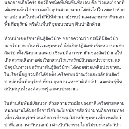
นอกจากเสือโคร่ง สัตว์อีกชนิดที่เพิ่มขึ้นชัดเจน คือ ‘วัวแดง’ จากที่
เดิมพบเห็นได้ยาก แต่ปัจจุบันสามารถพบได้ทั่วไปในเขตป่าห้วย
ขาแข้ง และในช่วงไม่กี่ปีที่ผ่านมายังพบวัวแดงออกมาหากินนอก
พื้นที่อนุรักษ์ หรือในพื้นที่ชุมชนรอบๆ ผืนป่าอีกด้วย
หัวหน้าเขตรักษาพันธุ์สัตว์ป่าฯ ขยายความว่า กรณีที่มีสัตว์ป่า
ออกไปมาหากินบริเวณชุมชนทำให้เกิดปฏิสัมพันธ์ระหว่างคนกับ
สัตว์ป่าทั้งเชิงบวกและลบ เชิงลบคือ การหากินของสัตว์ป่าก่อให้
เกิดความเสียหายต่อเรือกสวนไร่นาทรัพย์สินของประชาชน แต่
ปัจจุบันทางเขตรักษาพันธุ์สัตว์ป่าฯ ได้คอยช่วยเหลือประชาชน
ในเรื่องนี้อยู่ รวมถึงได้จัดตั้งเครือข่ายเฝ้าระวังและผลักดันสัตว์
ป่ากลับพื้นที่อนุรักษ์ ที่กรมอุทยานแห่งชาติ สัตว์ป่า และพันธุ์พืช
สนับสนุนทั้งองค์ความรู้และงบประมาณ
ในด้านสัมพันธ์เชิงบวก ด้วยความร่วมมือของภาคีเครือข่ายหลาย
หน่วยงานได้มองถึงการใช้ประโยชน์จากสัตว์ป่าผ่านกิจกรรมท่อง
เที่ยวเชิงอนุรักษ์ จนเกิดการตั้งกลุ่มวิสาหกิจชุมชนเที่ยวชมสัตว์
ป่าที่ออกมาหากินนอกป่า ดำเนินกิจกรรมโดยไม่รบกวนสัตว์ป่า