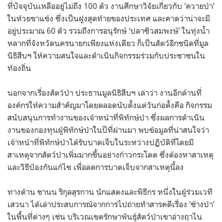
ที่ปัจจุบันเหลืออยู่ไม่ถึง 100 ตัว งานศึกษาวิจัยเกี่ยวกับ ‘ควายป่า’
ในห้วยขาแข้ง ซึ่งเป็นฝูงสุดท้ายของประเทศ และคาดว่าน่าจะมี
อยู่ประมาณ 60 ตัว รวมถึงการอนุรักษ์ ‘ปลาซิวสมพงษ์’ ในทุ่งน้ำ
หลากที่จังหวัดนครนายกเพียงแห่งเดียว ก็เป็นสัตว์อีกชนิดที่มูล
นิธิสืบฯ ให้ความสนใจและดำเนินกิจกรรมร่วมกับประชาชนใน
ท้องถิ่น
นอกจากเรื่องสัตว์ป่า ประธานมูลนิธิสืบฯ เล่าว่า งานอีกด้านที่
องค์กรให้ความสำคัญมาโดยตลอดนับตั้งแต่วันก่อตั้งคือ กิจกรรม
สนับสนุนการทำงานของเจ้าหน้าที่พิทักษ์ป่า ซึ่งผลการดำเนิน
งานของกองทุนผู้พิทักษ์ป่าในปีที่ผ่านมา พบข้อมูลที่น่าสนใจว่า
เจ้าหน้าที่พิทักษ์ป่าได้รับบาดเจ็บในระหว่างปฏิบัติที่โดยมี
สาเหตุจากสัตว์ป่าเพิ่มมากขึ้นอย่างก้าวกระโดด ซึ่งต้องหาสาเหตุ
และวิธีป้องกันแก้ไข เพื่อลดการบาดเจ็บจากสาเหตุนี้ลง
ทางด้าน ชานน ริกุลสุรกาน นักแสดงและพิธีกร หนึ่งในผู้ร่วมเวที
เสวนา ได้เล่าประสบการณ์จากการไปถ่ายทำสารคดีเรื่อง ‘ช้างป่า’
ในพื้นที่ต่างๆ เช่น บริเวณเขตรักษาพันธุ์สัตว์ป่าเขาอ่างฤาไน