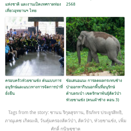
แห่งชาติ และงานเปิดเทศกาลท่อง
2568
เที่ยวอุทยานฯ ไทย
ครอบครัวห้วยขาแข้ง ต้นแบบการ
ข้อเสนอแนะ การลดผลกระทบช้าง
อนุรักษ์และแนวทางการจัดการป่าที่
ป่าออกหากินนอกพื้นที่อนุรักษ์
ยั่งยืน
ตำบลระบำ เขตรักษาพันธุ์สัตว์ป่า
ห้วยขาแข้ง (คนเฝ้าช้าง ตอน 3)
Tags from the story:
ชานน ริกุลสุรกาน
,
ธีรภัทร ประยูรสิทธิ
,
ภาณุเดช เกิดมะลิ
,
วันคุ้มครองสัตว์ป่า
,
สัตว์ป่า
,
ห้วยขาแข้ง
,
เพิ่ม
ศักดิ์ กนิษฐชาต