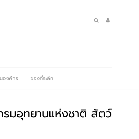
ุนองค์กร
ของที่ระลึก
มอุทยานแห่งชาติ สัตว์