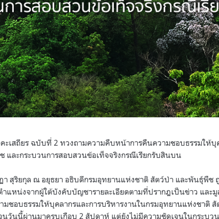
นาคะเสถียร ฉบับที่ 2 ทวงถามความคืบหน้าการคืนความชอบธรรมให้บ
ุ์พืช และกระบวนการสอบสวนข้อเท็จจริงกรณีเรียกรับสินบน
า สุริยกุล ณ อยุธยา อธิบดีกรมอุทยานแห่งชาติ สัตว์ป่า และพันธุ์พืช ถ
ยตำแหน่งจากผู้ใต้บังคับบัญชารายละเอียดตามที่ปรากฎเป็นข่าว และมูล
มชอบธรรมให้บุคลากรและการบริหารงานในกรมอุทยานแห่งชาติ สัตว์ป่
 จนวันนี้ผ่านมาครบเกือบ 2 สัปดาห์ แต่ยังไม่มีความชัดเจนในกระ