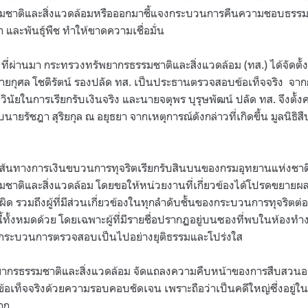
ชาติและสิ่งแวดล้อมหรือออกมาชี้แจงกระบวนการคืนความชอบธรรม
า และพันธุ์พืช ทำให้ขาดความเชื่อมั่น
565 ที่ผ่านมา กระทรวงทรัพยากรธรรมชาติและสิ่งแวดล้อม (ทส.) ได้จัด
นายกุศล โชติรัตน์ รองปลัด ทส. เป็นประธานตรวจสอบข้อเท็จจริง จา
ินัยในการเรียกรับเงินจริง และนายจตุพร บุรุษพัฒน์ ปลัด ทส. จึงตั้
ายรัชฎา สุริยกุล ณ อยุธยา จากเหตุการณ์ดังกล่าวที่เกิดขึ้น มูลนิธิ
้นทางการเงินขบวนการทุจริตเรียกรับสินบนของกรมอุทยานแห่งชาติ สั
ติและสิ่งแวดล้อม โดยขอให้หน่วยงานที่เกี่ยวข้องได้โปรดขยายผลเพื
 รวมถึงผู้ที่มีส่วนเกี่ยวข้องในทุกลำดับชั้นของกระบวนการทุจริตต
นี้ทั้งหมดด้วย โดยเฉพาะผู้ที่มีรายชื่อปรากฏอยู่บนซองที่พบในห้อง
ห้กระบวนการตรวจสอบเป็นไปอย่างยุติธรรมและโปร่งใส
ากรธรรมชาติและสิ่งแวดล้อม จัดแถลงความคืบหน้าของการสืบสวนอย่า
อเท็จจริงด้วยความรอบคอบชัดเจน เพราะถือว่าเป็นคดีใหญ่ซึ่งอยู
มาก