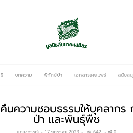
ธิ
บทความ
พิทักษ์ป่า
เอกสารเผยแพร่
สนับสน
คืนความชอบธรรมให้บุคลากร กร
ป่า และพันธุ์พืช
Categories:
Posted
แถลงการณ์
17 มกราคม 2023
642
0