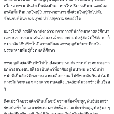
เนื่องจากพวกมันจำเป็นต้องกินอาหารในปริมาณที่มากและต้อง
อาศัยพื้นที่ขนาดใหญ่ในการหาอาหาร ซึ่งส่วนใหญ่มักไปทับ
ซ้อนกับที่ดินของมนุษย์ นำไปสู่ความขัดแย้งได้
อย่างไรก็ดี กรณีศึกษาดังกล่าวมาจากการที่นักวิทยาศาสตร์ศึกษา
เฉพาะเจาะจงมากเกินไป และเมื่อขยายสายพันธุ์สัตว์ที่ใช้ศึกษา ก็
พบว่าสัตว์กินพืชนั้นมีความเสี่ยงต่อการสูญพันธุ์มากที่สุดใน
บรรดาสายพันธุ์ทั้งหมดที่ศึกษา
การสูญเสียสัตว์กินพืชไปนั้นส่งผลกระทบต่อระบบนิเวศอย่างมาก
ยกตัวอย่างเช่น สล็อธ เป็นสัตว์ที่อาศัยอยู่ในป่าฝน พวกมันทำ
หน้าที่เป็นสัตว์ที่คอยกระจายเมล็ดจากผลไม้ที่พวกมันกิน ถ้าไม่มี
พวกมันก็จะค่อย ๆ ส่งผลกระทบต่อสิ่งแวดล้อมในวงกว้างขึ้นเรื่อย
ๆ
ถึงแม้ว่าโดยรวมสัตว์กินเนื้อจะมีความเสี่ยงที่จะสูญพันธุ์น้อยกว่า
สัตว์กินพืชก็ตาม แต่สัตว์บางชนิดก็มีความเสี่ยงที่จะสูญพันธุ์พอ ๆ
กับสัตว์กินพืช อาทิ สัตว์ที่กินเศษซากสัตว์หรือสัตว์กินปลา