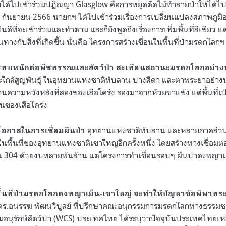
ทยได้ไปเข้าร่วมปฏิณญา Glasglow คือการหยุดตัดไม้ทำลายป่าให้ได้ไ
 20 กันยายน 2566 นายกฯ ได้ไปเข้าร่วมเรื่องการเปลี่ยนแปลงสภาพภูมิอ
ดีที่จะเข้าร่วมและทำตาม และก็ยังพูดถึงเรื่องการเพิ่มพื้นที่สีเขีย
กับสิ่งที่เกิดขึ้น นั่นคือ โครงการสร้างเขื่อนในพื้นที่ป่ามรดกโลกฯ
ระทบหนักต่อพืชพรรณและสัตว์ป่า สะเทือนสถานะมรดกโลกอย่างหลี
นะใกล้สูญพันธุ์ ในอุทยานแห่งชาติทับลาน ปางสีดา และตาพระยาอย่าง
้านความหวังหลังที่สองของเสือโคร่ง รองมาจากห้วยขาแข้ง แต่พื้นที่เป
นของเสือโคร่ง
อุทยานแห่งชาติทับลาน และหลายภาคส่วน
ยโอกาสในการเชื่อมผืนป่า
ในพื้นที่ของอุทยานแห่งชาติเขาใหญ่อีกครั้งหนึ่ง โดยสร้างทางเชื่อมต่
น 304 ด้วยงบหลายพันล้าน แต่โครงการทำเขื่อนรอบๆ ผืนป่าดงพญาเย
พื้นที่ป่ามรดกโลกดงพญาเย็น-เขาใหญ่ จะทำให้ปัญหาข้อพิพาทระ
 ดร.อนรรฆ พัฒนวิบูลย์ ที่ปรึกษาคณะอนุกรรมการมรดกโลกทางธรร
นุรักษ์สัตว์ป่า (WCS) ประเทศไทย ได้ระบุว่าปัจจุบันประเทศไทยเหลื