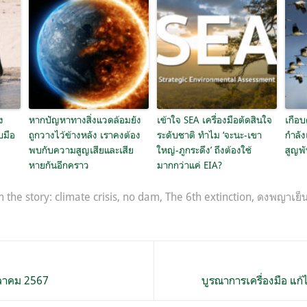
ง
หากปัญหาทางสิ่งแวดล้อมยัง
เข้าใจ SEA เครื่องมือตัดสินใจ
เกือบ
บมือ
ถูกวางไว้ข้างหลัง เราคงต้อง
ระดับชาติ ทำไม ‘จะนะ-เขา
กำลัง
พบกับความสูญเสียและเสีย
ใหญ่-ภูกระดึง’ ถึงต้องใช้
สูญพัน
หายกันอีกคราว
มากกว่าแค่ EIA?
m the story:
climate crisis
,
no dam
,
The 6th extinction
,
ดงพญาเย็น
ตุลาคม 2567
บูรณาการเครื่องมือ แก