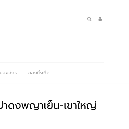
ุนองค์กร
ของที่ระลึก
่มป่าดงพญาเย็น-เขาใหญ่