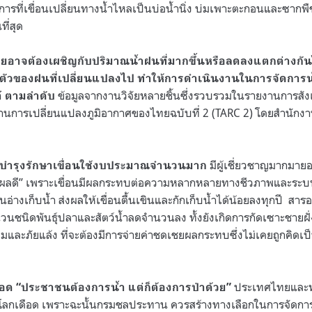
กการที่เขื่อนเปลี่ยนทางน้ำไหลเป็นบ่อน้ำนิ่ง บ่มเพาะตะกอนและซาก
ี่สุด
ทยอาจต้องเผชิญกับปริมาณน้ำฝนที่มากขึ้นหรือลดลงแตกต่างกันไ
ตัวของฝนที่เปลี่ยนแปลงไป ทำให้การดำเนินงานในการจัดการน้
ข้อมูลจากงานวิจัยหลายชิ้นซึ่งรวบรวมในรายงานการสั
ต์ ตามลำดับ
้านการเปลี่ยนแปลงภูมิอากาศของไทยฉบับที่ 2 (TARC 2) โดยสำนักง
มีผู้เชี่ยวชาญมากมายอ
รบำรุงรักษาเขื่อนใช้งบประมาณจำนวนมาก
ว่าผลดี” เพราะเขื่อนมีผลกระทบต่อความหลากหลายทางชีวภาพและระบ
ในอ่างเก็บน้ำ ส่งผลให้เขื่อนตื้นเขินและกักเก็บน้ำได้น้อยลงทุกปี ส
นชนิดพันธุ์ปลาและสัตว์น้ำลดจำนวนลง ทั้งยังเกิดการกัดเซาะชายฝั่ง
่วมและภัยแล้ง ที่จะต้องมีการจ่ายค่าชดเชยผลกระทบซึ่งไม่เคยถูกคิดเ
ประเทศไทยและทั่
อด “ประชาชนต้องการน้ำ แต่ก็ต้องการป่าด้วย”
ะโลกเดือด เพราะฉะนั้นกรมชลประทาน ควรสร้างทางเลือกในการจัดการ