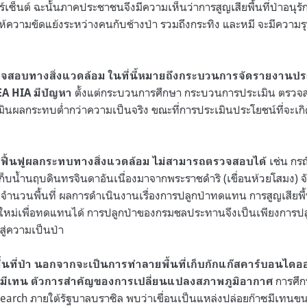
ปอร์เซ็นต์ ฉะนั้นภาคประชาชนจึงมีความเห็นว่าการสูญเสียพื้นที่ป่าอนุ
ำให้ความขัดแย้งระหว่างคนกับช้างป่า รวมถึงกระทิง และหมี จะมีควา
สอบทางสิ่งแวดล้อม ในที่นี้หมายถึงกระบวนการจัดรายงานประ
ตั้งแต่กระบวนการศึกษา กระบวนการประเมิน ตรวจ
EA HIA มีปัญหา
นผลกระทบต่ำกว่าความเป็นจริง ขณะที่การประเมินประโยชน์ที่จะเกิดข
เช่น กร
ฟื้นฟูผลกระทบทางสิ่งแวดล้อม ไม่สามารถตรวจสอบได้
็บน้ำนฤบดินทรจินดาอันเนื่องมาจากพระราชดำริ (เขื่อนห้วยโสมง) จัง
่ จำนวนพื้นที่ ผลการดำเนินงานเรื่องการปลูกป่าทดแทน การสูญเสียพื้น
ใหม่เพื่อทดแทนได้ การปลูกป่าของกรมชลประทานจึงเป็นเพียงการปลูกต
สู่ความเป็นป่า
พื้นที่ป่า นอกจากจะเป็นการทำลายพื้นที่เก็บกักแก๊สคาร์บอนไ
การศึก
แก๊สมีเทน ตัวการสำคัญของการเปลี่ยนแปลงสภาพภูมิอากาศ
search ภายใต้รัฐบาลบราซิล พบว่าเขื่อนเป็นแหล่งปล่อยก๊าซมีเทนขนา